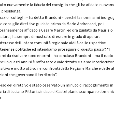
uto nuovamente la fiducia del consiglio che gli ha afidato nuova
e presidenza.
razio i colleghi – ha detto Brandoni – perchè la nomina mi inorgog
o consiglio direttivo guidato prima da Mario Andrenacci, poi
raneamente affidato a Cesare Martini ed ora guidato da Maurizio
alardi, ha sempre dimostrato di essere in grado di operare
nteresse dell'intera comunità regionale aldilà delle rispettive
tenenze politiche ed intendiamo proseguire di questo passo". "I
emi da risolvere sono enormi – ha concluso Brandoni – ma il ruolo
nci in questi anni si è rafforzato e valorizzato e siamo interlocuto
sitivo e molto attivo nei confronti della Regione Marche e delle a
zioni che governano il territorio".
orso del direttivo è stato osservato un minuto di raccoglimento in
ia di Luciano Pittori, sindaco di Castelplanio scomparso domeni
a.