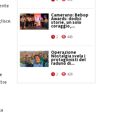
mente
Camerano: Bebop
Awards: dodici
lisce.
storie, un solo
coraggio,...
2
449
Operazione
Nostalgia svela i
protagonisti del
raduno di...
re
2
428
ltre
ca