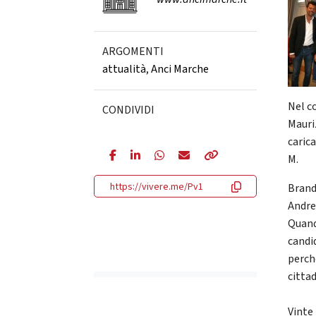
ARGOMENTI
attualità
,
Anci Marche
Nel c
CONDIVIDI
Mauri
caric
M.
https://vivere.me/Pv1
Brand
Andre
Quand
candi
perch
citta
Vinte