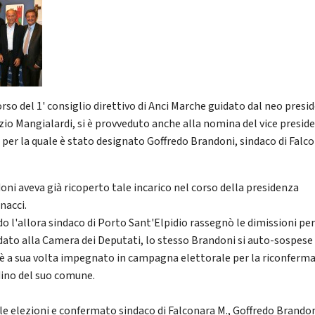
orso del 1' consiglio direttivo di Anci Marche guidato dal neo presi
zio Mangialardi, si è provveduto anche alla nomina del vice presid
a per la quale è stato designato Goffredo Brandoni, sindaco di Falc
oni aveva già ricoperto tale incarico nel corso della presidenza
nacci.
o l'allora sindaco di Porto Sant'Elpidio rassegnò le dimissioni pe
dato alla Camera dei Deputati, lo stesso Brandoni si auto-sospese
è a sua volta impegnato in campagna elettorale per la riconferma 
dino del suo comune.
 le elezioni e confermato sindaco di Falconara M., Goffredo Brando