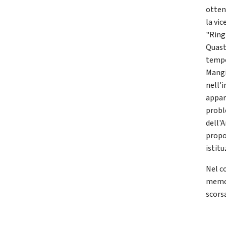
otten
la vic
"Ring
Quast
tempo
Mangi
nell'i
appar
probl
dell'A
propo
istitu
Nel c
memor
scors