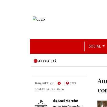
SOCIAL
ATTUALITÀ
An
16.07.2013 17:21
1
1089
co
COMUNICATO STAMPA
da
Anci Marche
www.ancimarche.it