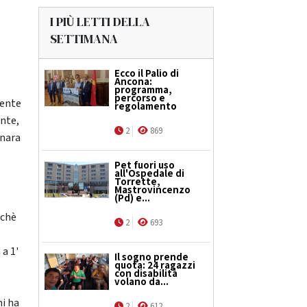
I PIÙ LETTI DELLA
SETTIMANA
Ecco il Palio di
Ancona:
programma,
percorso e
dente
regolamento
ente,
2
869
onara
Pet fuori uso
all'Ospedale di
Torrette,
Mastrovincenzo
(Pd) e...
rchè
2
693
a 1'
Il sogno prende
quota: 24 ragazzi
con disabilità
volano da...
ni ha
2
612