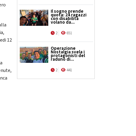
ero
Il sogno prende
quota: 24 ragazzi
con disabilità
volano da...
alla
ia,
2
651
edi 12
Operazione
Nostalgia svela i
protagonisti del
raduno di...
la
enute,
2
441
anca