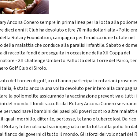
tary Ancona Conero sempre in prima linea per la lotta alla poliome
re dieci anni il Club ha devoluto oltre 70 mila dollari alla «Polio en
della Rotary Foundation, campagna per l’eradicazione totale nel
 della malattia che conduce alla paralisi infantile. Sabato e dome
a di raccolta fondi è proseguita in occasione della XII Coppa del
natore - XII challenge Umberto Pallotta della Torre del Parco, te
ero Golf Club di Sirolo.
avato del torneo di golf, a cui hanno partecipato rotariani provenie
 Italia, è stato ancora una volta devoluto per intero alla campagn
lare la poliomelite assicurando la vaccinazione preventiva a tutti i
ni del mondo. I fondi raccolti dal Rotary Ancona Conero serviran
re per vaccinare i bambini dei paesi più poveri contro altre malatti
ili quali morbillo, difterite, pertosse, tetano e tubercolosi. Da ric
il Rotary International sia impegnato nella lotta alla polio fin da
al fianco dei governi di tutto il mondo. Gli sforzi dei volontari del 