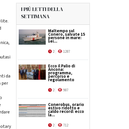
I PIÙ LETTI DELLA
SETTIMANA
lite.
d
Maltempo sul
Conero, salvate 15
persone in mare:
sei...
nica,
2
1287
nutasi
Ecco il Palio di
Ancona:
programma,
nti da
percorso e
regolamento
a per
2
987
no
e
Conerobus, orario
estivo ridotto e
caldo record: ecco
ordare
la...
l
2
712
Rotary