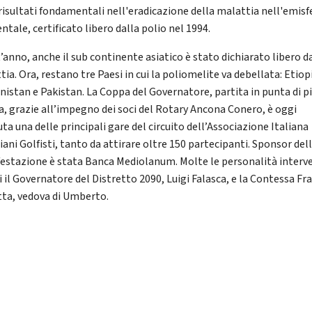
risultati fondamentali nell'eradicazione della malattia nell'emisf
ntale, certificato libero dalla polio nel 1994.
’anno, anche il sub continente asiatico è stato dichiarato libero d
ia. Ora, restano tre Paesi in cui la poliomelite va debellata: Etiop
nistan e Pakistan. La Coppa del Governatore, partita in punta di pi
fa, grazie all’impegno dei soci del Rotary Ancona Conero, è oggi
ta una delle principali gare del circuito dell’Associazione Italiana
ani Golfisti, tanto da attirare oltre 150 partecipanti. Sponsor del
estazione è stata Banca Mediolanum. Molte le personalità interv
i il Governatore del Distretto 2090, Luigi Falasca, e la Contessa Fr
tta, vedova di Umberto.