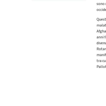
sono 
occide
Quest
malatt
Afgha
anni 
divenu
Rotari
manif
tra cu
Pallo