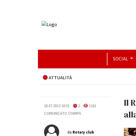
SOCIAL
ATTUALITÀ
Il 
16.07.2013 16:51
2
1161
all
COMUNICATO STAMPA
da
Rotary club