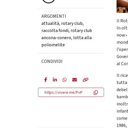
ARGOMENTI
Il Ro
attualità
,
rotary club
,
In olt
raccolta fondi
,
rotary club
now» 
ancona-conero
,
lotta alla
mondo
poliomelite
l’oper
Gover
CONDIVIDI
al Con
Il ric
tutta
debel
https://vivere.me/PvP
bambi
inolt
infant
come 
1986, 