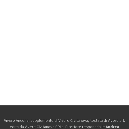
Vivere Ancona, supplemento di Vivere Civitanova, testata di Vivere srl,
edita da
Vivere Civitanova SRLs. Direttore responsabile
Andrea