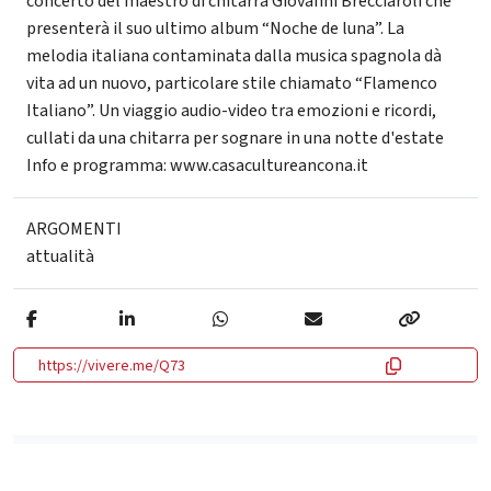
concerto del maestro di chitarra Giovanni Brecciaroli che
presenterà il suo ultimo album “Noche de luna”. La
melodia italiana contaminata dalla musica spagnola dà
vita ad un nuovo, particolare stile chiamato “Flamenco
Italiano”. Un viaggio audio-video tra emozioni e ricordi,
cullati da una chitarra per sognare in una notte d'estate
Info e programma: www.casacultureancona.it
ARGOMENTI
attualità
https://vivere.me/Q73