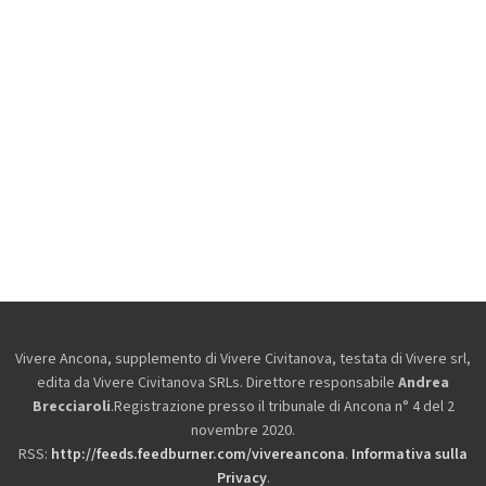
Vivere Ancona, supplemento di Vivere Civitanova, testata di Vivere srl,
edita da
Vivere Civitanova SRLs. Direttore responsabile
Andrea
Brecciaroli
.Registrazione presso il tribunale di Ancona n° 4 del 2
novembre 2020.
RSS:
http://feeds.feedburner.com/vivereancona
.
Informativa sulla
Privacy
.