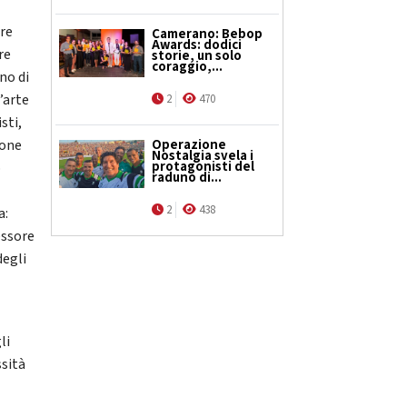
ere
Camerano: Bebop
Awards: dodici
re
storie, un solo
coraggio,...
ano di
’arte
2
470
sti,
ione
Operazione
Nostalgia svela i
protagonisti del
o
raduno di...
2
438
a:
essore
degli
li
ssità