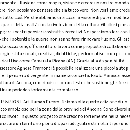
amento. Illusione come magia, visione è creare un nostro mondo
ore. Non possiamo pensare che sia tutto vero. Non vogliamo cred
ia tutto così. Perché abbiamo una cosa: la visione di poter modifica
 parte della realtà con la rivoluzione della cultura. Gli illusi pens
ggere i nostri pensieri costruttivi/creativi. Noi possiamo fare con l
 che i potenti e le guerre non sanno fare: rinnovare l’uomo. Gli arti
esta occasione, offrono il loro lavoro come proposta di collaboraz
ergie istituzionali, creative, didattiche, performative in un piccol
 ricettivo come Camerata Picena (AN). Grazie alla disponibilità
assessore Agnese Tramonti è possibile realizzare una piccola utopi
are il pensiero divergente in maniera concreta. Paolo Marasca, ass
ultura di Ancona, contribuisce con un testo che sostiene gli sforzi 
ti in un periodo storicamente complesso.
LLUviSIONI_Art Human Dream_4 siamo alla quarta edizione di un
tto ambizioso per la zona della provincia di Ancona. Sono diversi g
ti coinvolti in questo progetto che credono fortemente nella nece
orizzare un territorio pieno di spazi adeguati e stimolanti per uno