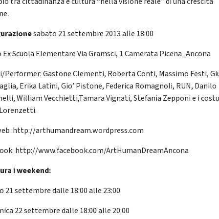
o tra cittadinanza e cultura “nella visione reale” di una crescita
ne.
gurazione
sabato 21 settembre 2013 alle 18:00
 Ex Scuola Elementare Via Gramsci, 1 Camerata Picena_Ancona
ti/Performer: Gastone Clementi, Roberta Conti, Massimo Festi, Gi
aglia, Erika Latini, Gio’ Pistone, Federica Romagnoli, RUN, Danilo
nelli, William Vecchietti,Tamara Vignati, Stefania Zepponi e i cost
Lorenzetti.
web :http://arthumandream.wordpress.com
book: http://www.facebook.com/ArtHumanDreamAncona
ura i weekend:
o 21 settembre dalle 18:00 alle 23:00
ica 22 settembre dalle 18:00 alle 20:00