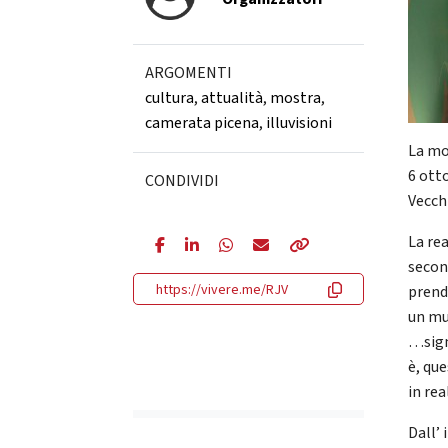
ARGOMENTI
cultura
,
attualità
,
mostra
,
camerata picena
,
illuvisioni
La mo
6 ott
CONDIVIDI
Vecchi
La rea
secon
https://vivere.me/RJV
prend
un mu
…signi
è, qu
in rea
Dall’ 