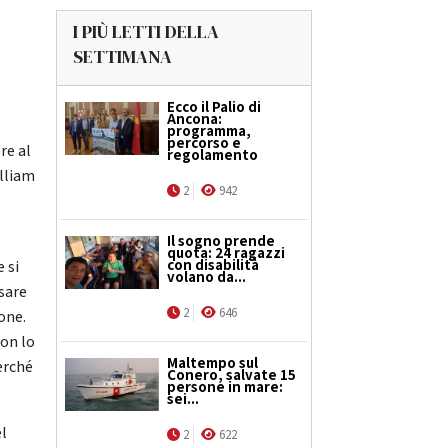
I PIÙ LETTI DELLA
SETTIMANA
Ecco il Palio di
Ancona:
programma,
percorso e
re al
regolamento
illiam
2
942
Il sogno prende
quota: 24 ragazzi
con disabilità
 si
volano da...
sare
2
646
one.
non lo
Maltempo sul
erché
Conero, salvate 15
persone in mare:
sei...
el
2
622