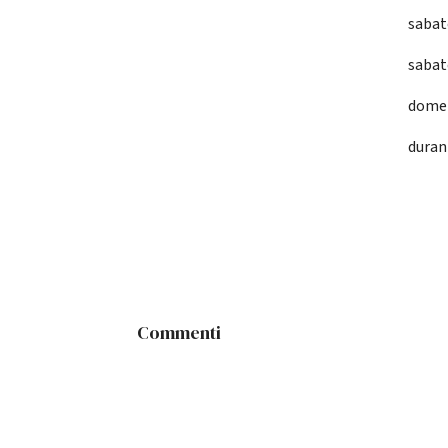
sabat
sabat
domen
duran
Commenti