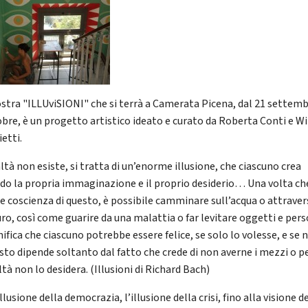
stra "ILLUviSIONI" che si terrà a Camerata Picena, dal 21 settemb
obre, è un progetto artistico ideato e curato da Roberta Conti e W
etti.
ltà non esiste, si tratta di un’enorme illusione, che ciascuno crea
do la propria immaginazione e il proprio desiderio… Una volta che
e coscienza di questo, è possibile camminare sull’acqua o attraver
ro, così come guarire da una malattia o far levitare oggetti e pers
fica che ciascuno potrebbe essere felice, se solo lo volesse, e se 
esto dipende soltanto dal fatto che crede di non averne i mezzi o p
ltà non lo desidera. (Illusioni di Richard Bach)
illusione della democrazia, l’illusione della crisi, fino alla visione d