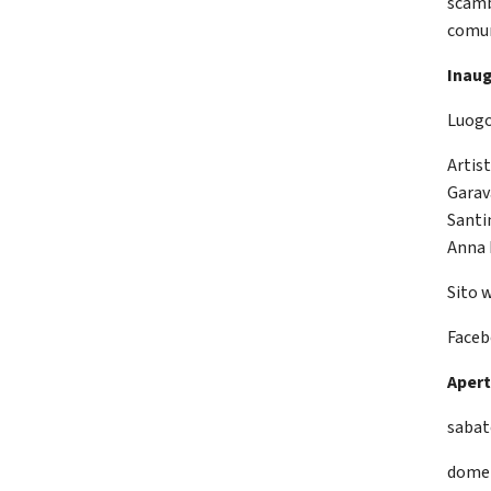
scambi
comu
Inau
Luogo
Artis
Garav
Santi
Anna 
Sito 
Face
Apert
sabat
domen