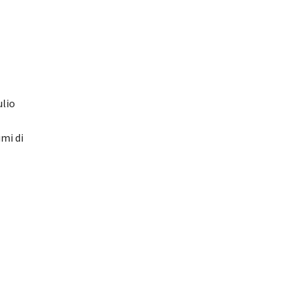
ulio
umi di