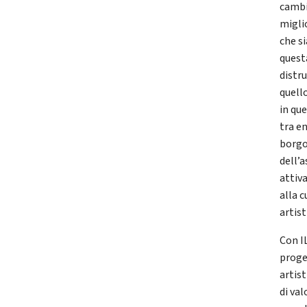
cambi
migli
che s
questa
distru
quello
in qu
tra en
borgo
dell’
attiv
alla c
artis
Con I
proge
artis
di val