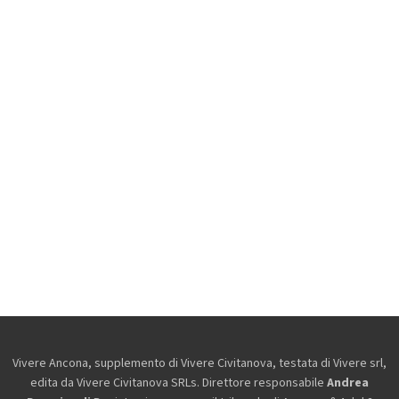
Vivere Ancona, supplemento di Vivere Civitanova, testata di Vivere srl,
edita da
Vivere Civitanova SRLs. Direttore responsabile
Andrea