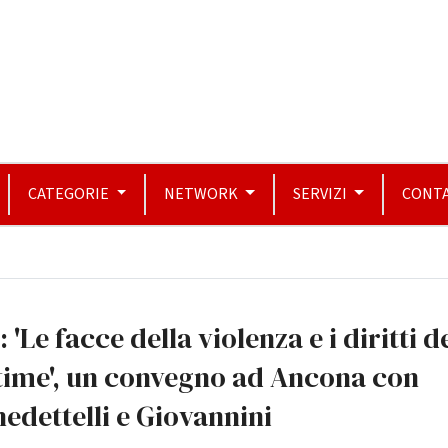
CATEGORIE
NETWORK
SERVIZI
CONTA
: 'Le facce della violenza e i diritti d
time', un convegno ad Ancona con
edettelli e Giovannini