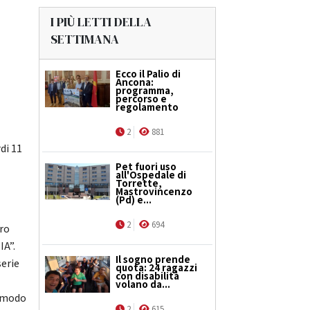
I PIÙ LETTI DELLA
SETTIMANA
Ecco il Palio di
Ancona:
programma,
percorso e
regolamento
2
881
di 11
Pet fuori uso
all'Ospedale di
Torrette,
Mastrovincenzo
(Pd) e...
2
694
ero
IA”.
Il sogno prende
serie
quota: 24 ragazzi
con disabilità
volano da...
r modo
2
615