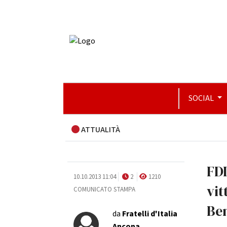
SOCIAL
ATTUALITÀ
FDI
10.10.2013 11:04
2
1210
vit
COMUNICATO STAMPA
Ben
da
Fratelli d'Italia
Ancona