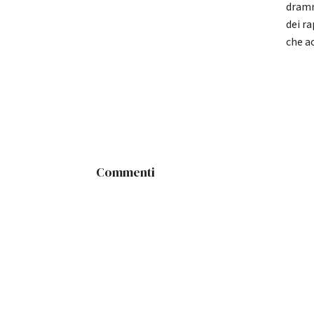
dramm
dei ra
che ac
Commenti