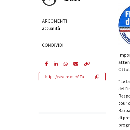
ARGOMENTI
attualità
CONDIVIDI
Impor
atten
Ottob
https://vivere.me/STa
“Le fa
dell'i
Respo
tour 
Barba
di pre
progr