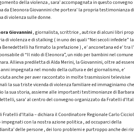
rgomento della violenza , sara' accompagnata in questo convegno
a da Eleonora Giovannini che portera' la propria testimonianza d
a di violenza sulle donne.
ora Giovannini
, giornalista, scrittrice , autrice di alcuni libri prop
a di violenza e di stalking ( in uno dei quali “Nei secoli infedele” la
 Benedettelli ha firmato la prefazione ) , e' anconetana ed e' tra l
sponsabile di “Il nido di Eleonora”, un nido per bambini nel comune 
ara. Allieva prediletta di Alda Merini, la Giovannini, oltre ad esser
 anni impegnata nel mondo della cultura e del giornalismo, e'
ciuta anche per aver raccontato in molte trasmissioni televisive
nali la sua triste vicenda di violenza familiare ed immaginiamo ch
io la sua storia, assieme alle importanti testimonianze di Barbar
ttelli, sara' al centro del convegno organizzato da Fratelli d'Ital
i Fratelli d'Italia – dichiara il Coordinatore Regionale Carlo Cicciol
 impegnati con la nostra azione politica , ad occuparci della
dianita' delle persone , dei loro problemi e purtroppo anche dei ris