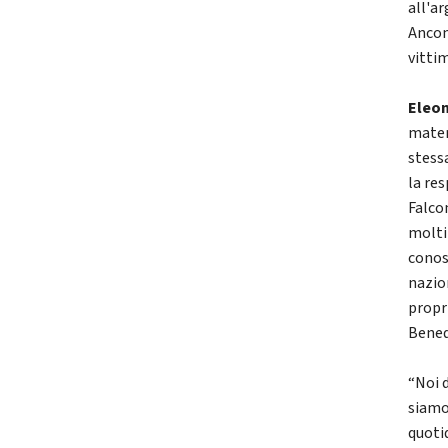
all'a
Ancon
vittim
Eleon
materi
stessa
la re
Falcon
molti
conos
nazio
propr
Benede
“Noi d
siamo
quoti