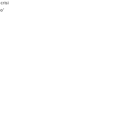
crisi
io'