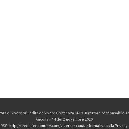
ta di Vivere srl, edita da
Vivere Civitanova SRLs. Direttore responsabile
A
Ancona n° 4 del 2 novembre 2020.
RSS:
http://feeds.feedburner.com/vivereancona
.
Informativa sulla Privacy
.