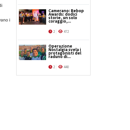
di
Camerano: Bebop
Awards: dodici
storie, un solo
vano i
coraggio,...
2
472
Operazione
Nostalgia svela i
protagonisti del
raduno di...
2
440