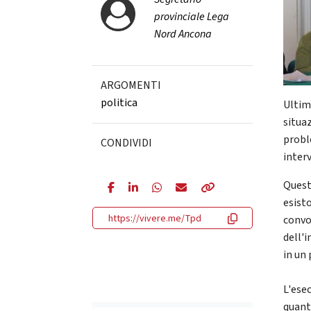
provinciale Lega
Nord Ancona
ARGOMENTI
politica
Ultime
situa
probl
CONDIVIDI
inter
Quest
esist
https://vivere.me/Tpd
convo
dell'i
in un
L'ese
quant