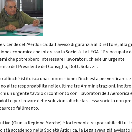
 vicende dell'Aerdorica: dall'avviso di garanzia al Direttore, alla g
zione economica che interessa la Società. La LEGA: "Preoccupata de
emi che potrebbero interessare i lavoratori, chiede un urgente
vento del Presidente del Consiglio, Dott. Solazzi".
o affinché istituisca una commissione d'inchiesta per verificare se
ono altre responsabilità nelle ultime tre Amministrazioni. Inoltre
chi un urgente tavolo di confronto con i lavoratori dell'Aerdorica 
ndotto per trovare delle soluzioni affiche la stessa società non pre
 pauroso fallimento.
cutivo (Giunta Regione Marche) è fortemente responsabile di tutt
o stà accadendo nella Società Ardorica, la Lega aveva già avvisato i