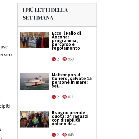
I PIÙ LETTI DELLA
SETTIMANA
Ecco il Palio di
Ancona:
programma,
percorso e
rave
regolamento
i seri
2
950
Maltempo sul
Conero, salvate 15
persone in mare:
sei...
2
811
e
cipiti
Il sogno prende
quota: 24 ragazzi
con disabilità
volano da...
o
2
648
l