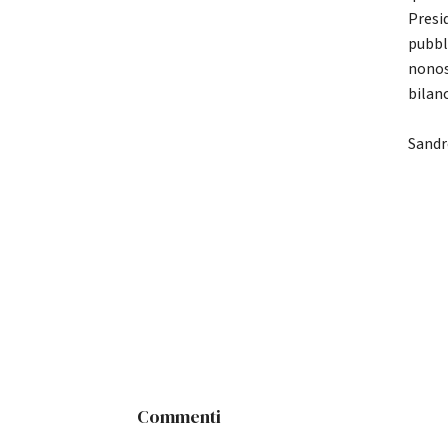
Presid
pubbli
nonost
bilanc
Sandro
Commenti