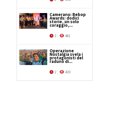
Camerano: Bebop
Awards: dodici
storie, un solo
coraggio,...
2
461
Operazione
Nostalgia svela i
protagonisti del
raduno di...
2
433