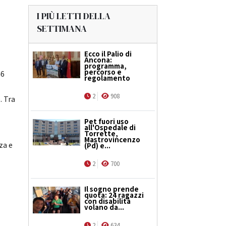
I PIÙ LETTI DELLA
SETTIMANA
Ecco il Palio di
Ancona:
programma,
percorso e
46
regolamento
n
2
908
. Tra
Pet fuori uso
all'Ospedale di
Torrette,
Mastrovincenzo
za e
(Pd) e...
2
700
Il sogno prende
quota: 24 ragazzi
con disabilità
volano da...
2
634