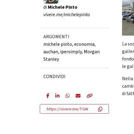
di
Michele Pinto
vivere.me/michelepinto
ARGOMENTI
La so
michele pinto
,
economia
,
galle
auchan
,
ipersimply
,
Morgan
fondo
Stanley
le gal
CONDIVIDI
Nella
cambi
di fat
https://vivere.me/TGW