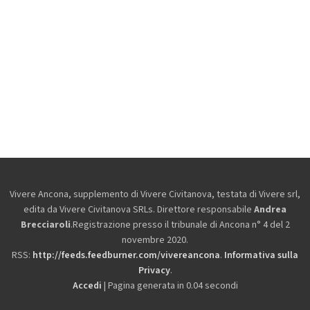
Vivere Ancona, supplemento di Vivere Civitanova, testata di Vivere srl,
edita da
Vivere Civitanova SRLs. Direttore responsabile
Andrea
Brecciaroli
.Registrazione presso il tribunale di Ancona n° 4 del 2
novembre 2020.
RSS:
http://feeds.feedburner.com/vivereancona
.
Informativa sulla
Privacy
.
Accedi
| Pagina generata in 0.04 secondi