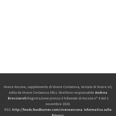
Vivere Ancona, supplemento di Vivere Civitanova, testata di Vivere srl,
edita da
Vivere Civitanova SRLs. Direttore responsabile
Andrea
Brecciaroli
.Registrazione presso il tribunale di Ancona n° 4 del 2
novembre 2020.
RSS:
http://feeds.feedburner.com/vivereancona
.
Informativa sulla
Privacy
.