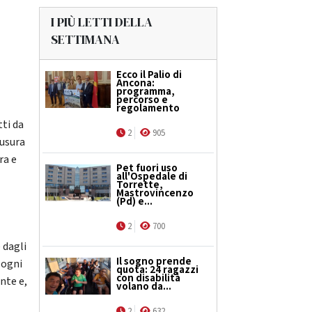
I PIÙ LETTI DELLA
SETTIMANA
Ecco il Palio di
Ancona:
programma,
percorso e
regolamento
ti da
2
905
iusura
ra e
Pet fuori uso
all'Ospedale di
Torrette,
Mastrovincenzo
(Pd) e...
2
700
 dagli
Il sogno prende
 ogni
quota: 24 ragazzi
con disabilità
nte e,
volano da...
2
632