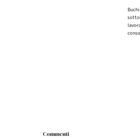
Buchi
sottop
lavora
conso
Commenti