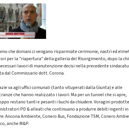
amo che domani ci vengano risparmiate cerimonie, nastri ed elmet
ori per la "riapertura" della galleria del Risorgimento, dopo la ch
 necessari lavori di manutenzione decisi nella precedente sindacatu
ta dal Commissario dott. Corona.
zie va agli uffici comunali (tanto vituperati dalla Giunta) e alle
ranze che hanno realizzato i lavori. Ma per un tunnel che si apre,
oppo restano tanti e pesanti i buchi da chiudere. Voragini prodotte
istratori PD & alleati che continuano a produrre debiti ingenti in
re: Ancona Ambiente, Conero Bus, Fondazione TSM, Conero Ambie
oco, anche M&P.