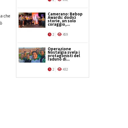
Camerano: Bebop
ta che
Awards: dodici
storie, un solo
rò
coraggio,...
2
459
Operazione
Nostalgia svela i
protagonisti del
raduno di...
2
432