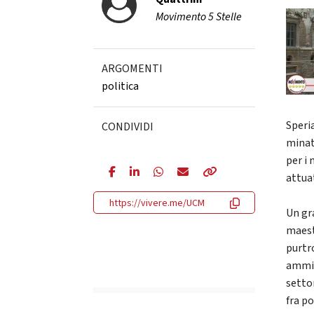
Movimento 5 Stelle
ARGOMENTI
politica
Speri
CONDIVIDI
minat
per i
attua
https://vivere.me/UCM
Un gra
maest
purtr
ammin
setto
fra p