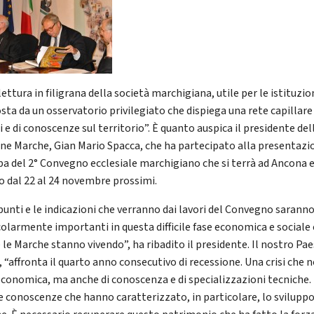
ettura in filigrana della società marchigiana, utile per le istituzio
sta da un osservatorio privilegiato che dispiega una rete capillare 
i e di conoscenze sul territorio”. È quanto auspica il presidente del
ne Marche, Gian Mario Spacca, che ha partecipato alla presentazi
a del 2° Convegno ecclesiale marchigiano che si terrà ad Ancona 
o dal 22 al 24 novembre prossimi.
spunti e le indicazioni che verranno dai lavori del Convegno sarann
colarmente importanti in questa difficile fase economica e sociale
 le Marche stanno vivendo”, ha ribadito il presidente. Il nostro Pae
 “affronta il quarto anno consecutivo di recessione. Una crisi che 
economica, ma anche di conoscenza e di specializzazioni tecniche.
e conoscenze che hanno caratterizzato, in particolare, lo sviluppo