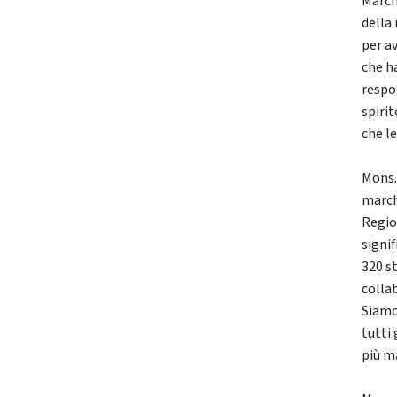
March
della
per a
che h
respo
spirit
che l
Mons.
march
Regio
signi
320 st
colla
Siamo
tutti 
più m