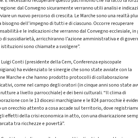
e. È necessario recuperare questo patrimonio che ha fatto la forz
 regione: dal Convegno sicuramente verranno utili analisi e indicaz
vviare un nuovo percorso di crescita. Le Marche sono una realtà plu
a bisogno dell’impegno di tutti e di ciascuno. Occorre recuperare
nsabilità e le indicazioni che verranno dal Convegno ecclesiale, in
o di sussidiarietà, arricchiranno l’azione amministrativa e di gove
e istituzioni sono chiamate a svolgere”.
 Luigi Conti (presidente della Cem, Conferenza episcopale
igiana) ha evidenziato le sinergie che sono state avviate con la
ne Marche e che hanno prodotto protocolli di collaborazione
ficativi, come nel campo degli oratori (in cinque anni sono state av
rutture a livello parrocchiale) e dei beni culturali. “Il clima di
borazione con le 13 diocesi marchigiane e le 824 parrocchie è evide
 un orecchio attento a cosa accade sul territorio, dove registriam
gli effetti della crisi economica in atto, con una divaricazione sem
arcata tra ricchezze e povertà”.