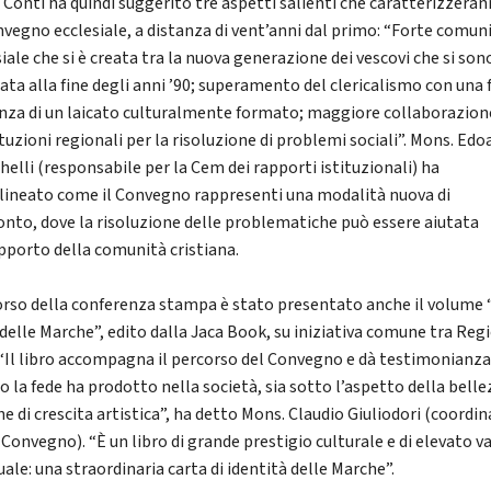
 Conti ha quindi suggerito tre aspetti salienti che caratterizzeran
nvegno ecclesiale, a distanza di vent’anni dal primo: “Forte comun
iale che si è creata tra la nuova generazione dei vescovi che si son
iata alla fine degli anni ’90; superamento del clericalismo con una 
nza di un laicato culturalmente formato; maggiore collaborazion
ituzioni regionali per la risoluzione di problemi sociali”. Mons. Ed
helli (responsabile per la Cem dei rapporti istituzionali) ha
lineato come il Convegno rappresenti una modalità nuova di
onto, dove la risoluzione delle problematiche può essere aiutata
apporto della comunità cristiana.
orso della conferenza stampa è stato presentato anche il volume 
 delle Marche”, edito dalla Jaca Book, su iniziativa comune tra Reg
“Il libro accompagna il percorso del Convegno e dà testimonianza
 la fede ha prodotto nella società, sia sotto l’aspetto della belle
he di crescita artistica”, ha detto Mons. Claudio Giuliodori (coordi
 Convegno). “È un libro di grande prestigio culturale e di elevato v
uale: una straordinaria carta di identità delle Marche”.