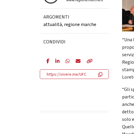
www.regione.marche.it
ARGOMENTI
attualità
,
regione marche
“Una l
CONDIVIDI
propo
serviz
Regio
stamp
https://vivere.me/UFC
Loret
“Gli 
parti
anche
detto,
solo 
Quell