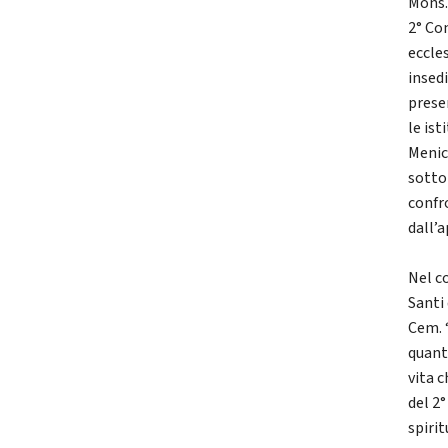
Mons.
2° Co
eccles
insed
prese
le ist
Menic
sotto
confr
dall’
Nel c
Santi
Cem. 
quanto
vita c
del 2°
spirit