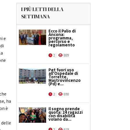
I PIÙ LETTI DELLA
SETTIMANA
Ecco il Palio di
Ancona:
programma,
ni e
percorso e
regolamento
di
la
2
889
one
e
Pet fuori uso
all'Ospedale di
Torrette,
Mastrovincenzo
(Pd) e...
o
 che
2
698
se, ha
non è
Il sogno prende
quota: 24 ragazzi
con disabilità
volano da...
 delle
2
619