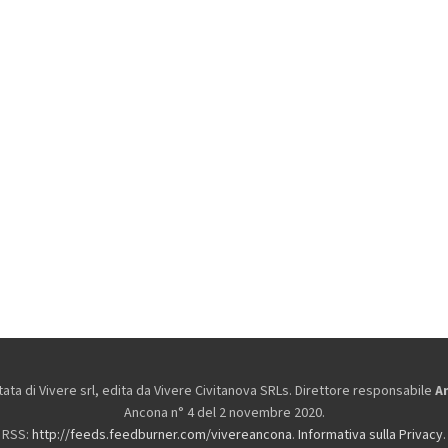
ta di Vivere srl, edita da
Vivere Civitanova SRLs. Direttore responsabile
A
Ancona n° 4 del 2 novembre 2020.
RSS:
http://feeds.feedburner.com/vivereancona
.
Informativa sulla Privacy
.