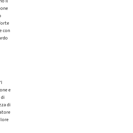
no il
ione
o
forte
e con
oardo
“I
ione e
 di
zza di
natore
alore