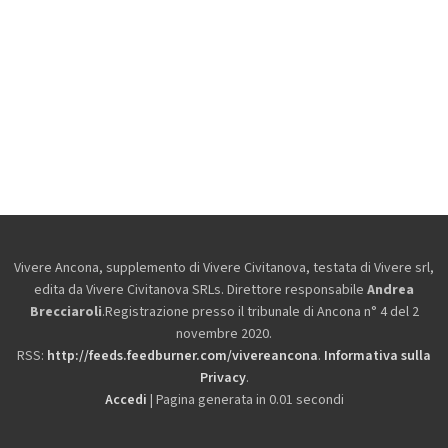
Vivere Ancona, supplemento di Vivere Civitanova, testata di Vivere srl,
edita da
Vivere Civitanova SRLs. Direttore responsabile
Andrea
Brecciaroli
.Registrazione presso il tribunale di Ancona n° 4 del 2
novembre 2020.
RSS:
http://feeds.feedburner.com/vivereancona
.
Informativa sulla
Privacy
.
Accedi
| Pagina generata in 0.01 secondi