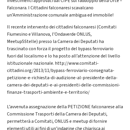
investimenti approvati dal CIPE sul raddoppio della Orte –
Falconara. I Cittadini falconaresi scavalcano
un’Amministrazione comunale ambigua ed immobile!
Il recente intervento dei cittadini falconaresi (Comitati
Fiumesino e Villanova, l’Ondaverde ONLUS,
Meetup5Stelle) presso la Camera dei Deputati ha
trascinato con forza il progetto del bypass ferroviario
fuori dal localismo e lo ha posto all’attenzione del livello
istituzionale nazionale. http://www.comitati-
cittadini.org/2013/11/bypass-ferroviario-consegnata-
petizione-e-richiesta-di-audizione-al-presidente-della-
camera-dei-deputati-e-ai-presidenti-delle-commissioni-
finanze-trasporti-ambiente-e-territorio/
L’avvenuta assegnazione della PETIZIONE falconarese alla
Commissione Trasporti della Camera dei Deputati,
permetterà a Comitati, ONLUS e meetup di fornire
elementi utili ai fini di un’indagine che chiarisca ai