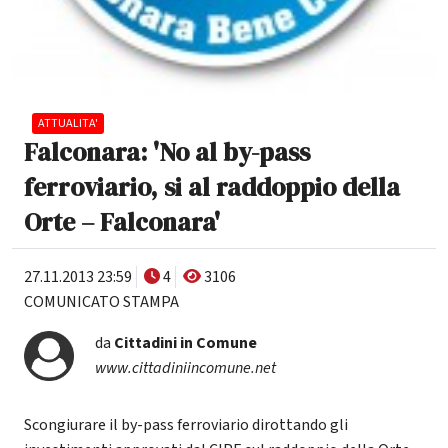
ATTUALITA'
Falconara: 'No al by-pass
ferroviario, si al raddoppio della
Orte – Falconara'
27.11.2013 23:59
4
3106
COMUNICATO STAMPA
da
Cittadini in Comune
www.cittadiniincomune.net
Scongiurare il by-pass ferroviario dirottando gli