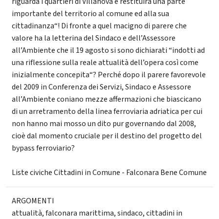
riguarda i quartieri di Villanova e restituirà una parte
importante del territorio al comune ed alla sua
cittadinanza“! Di fronte a quel macigno di parere che
valore ha la letterina del Sindaco e dell’Assessore
all’Ambiente che il 19 agosto si sono dichiarati “indotti ad
una riflessione sulla reale attualità dell’opera così come
inizialmente concepita“? Perché dopo il parere favorevole
del 2009 in Conferenza dei Servizi, Sindaco e Assessore
all’Ambiente coniano mezze affermazioni che biascicano
di un arretramento della linea ferroviaria adriatica per cui
non hanno mai mosso un dito pur governando dal 2008,
cioè dal momento cruciale per il destino del progetto del
bypass ferroviario?
Liste civiche Cittadini in Comune - Falconara Bene Comune
ARGOMENTI
attualità
,
falconara marittima
,
sindaco
,
cittadini in