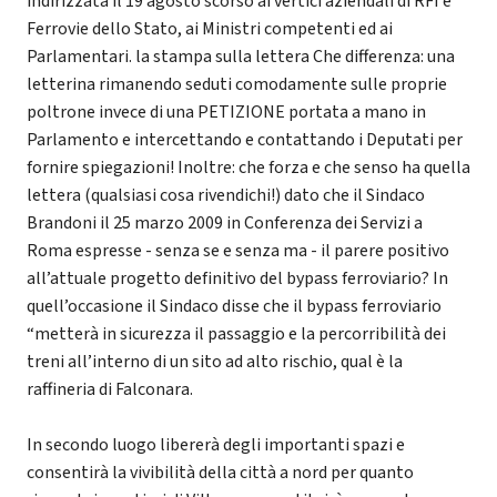
indirizzata il 19 agosto scorso ai vertici aziendali di RFI e
Ferrovie dello Stato, ai Ministri competenti ed ai
Parlamentari. la stampa sulla lettera Che differenza: una
letterina rimanendo seduti comodamente sulle proprie
poltrone invece di una PETIZIONE portata a mano in
Parlamento e intercettando e contattando i Deputati per
fornire spiegazioni! Inoltre: che forza e che senso ha quella
lettera (qualsiasi cosa rivendichi!) dato che il Sindaco
Brandoni il 25 marzo 2009 in Conferenza dei Servizi a
Roma espresse - senza se e senza ma - il parere positivo
all’attuale progetto definitivo del bypass ferroviario? In
quell’occasione il Sindaco disse che il bypass ferroviario
“metterà in sicurezza il passaggio e la percorribilità dei
treni all’interno di un sito ad alto rischio, qual è la
raffineria di Falconara.
In secondo luogo libererà degli importanti spazi e
consentirà la vivibilità della città a nord per quanto