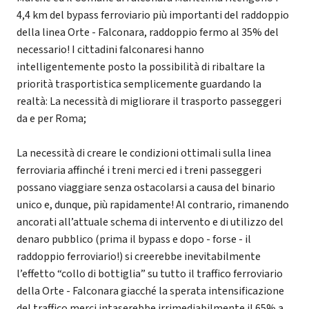
4,4 km del bypass ferroviario più importanti del raddoppio
della linea Orte - Falconara, raddoppio fermo al 35% del
necessario! I cittadini falconaresi hanno
intelligentemente posto la possibilità di ribaltare la
priorità trasportistica semplicemente guardando la
realtà: La necessità di migliorare il trasporto passeggeri
da e per Roma;
La necessità di creare le condizioni ottimali sulla linea
ferroviaria affinché i treni merci ed i treni passeggeri
possano viaggiare senza ostacolarsi a causa del binario
unico e, dunque, più rapidamente! Al contrario, rimanendo
ancorati all’attuale schema di intervento e di utilizzo del
denaro pubblico (prima il bypass e dopo - forse - il
raddoppio ferroviario!) si creerebbe inevitabilmente
l’effetto “collo di bottiglia” su tutto il traffico ferroviario
della Orte - Falconara giacché la sperata intensificazione
del traffico merci intaserebbe irrimediabilmente il 65% a