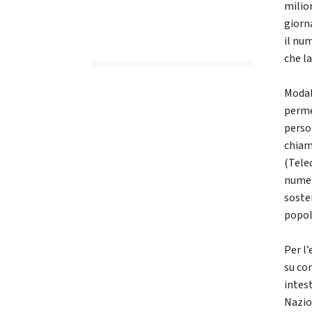
milion
giorn
il nu
che l
Modal
perme
perso
chiam
(Tele
numer
soste
popol
Per l
su co
intes
Nazion