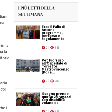
I PIÙ LETTI DELLA
SETTIMANA
diani
ana
Ecco il Palio di
Ancona:
programma,
percorso e
regolamento
primis
2
941
ma la
itorio
Pet fuori uso
all'Ospedale di
Torrette,
Mastrovincenzo
(Pd) e...
e
2
702
tarla
utto
Il sogno prende
quota: 24 ragazzi
con disabilità
volano da...
che i
2
645