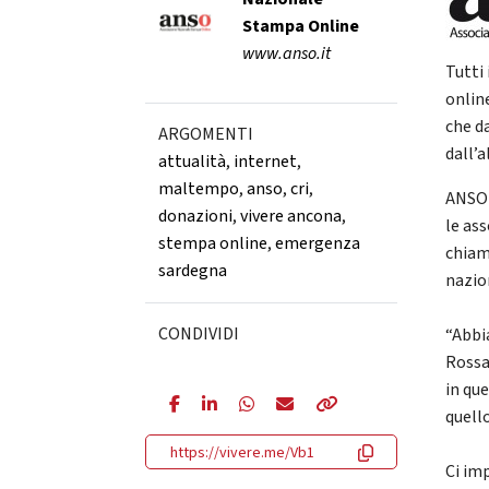
Stampa Online
www.anso.it
Tutti
onlin
che d
ARGOMENTI
dall’a
attualità
,
internet
,
maltempo
,
anso
,
cri
,
ANSO s
donazioni
,
vivere ancona
,
le as
stempa online
,
emergenza
chiama
sardegna
nazio
CONDIVIDI
“Abbi
Rossa
in qu
quello
https://vivere.me/Vb1
Ci im