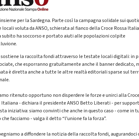
 insieme per la Sardegna. Parte così la campagna solidale sui quoti
e locali voluta da ANSO, schierata al fianco della Croce Rossa Itali
a subito ha soccorso e portato aiuti alle popolazioni colpite
lluvione.
ostiene la raccolta fondi attraverso le testate locali digitali: in 
sociate, che esporranno gratuitamente anche il banner dedicato, 
ta è diretta anche a tutte le altre realtà editoriali sparse sul terr
nale.
amo ritenuto opportuno non disperdere le forze e unirci alla Croc
 Italiana - dichiara il presidente ANSO Betto Liberati - per suppor
esta iniziativa: siamo convinti che anche in questo caso - come in t
 che facciamo - valga il detto “l’unione fa la forza”.
pegniamo a diffondere la notizia della raccolta fondi, augurandoci 