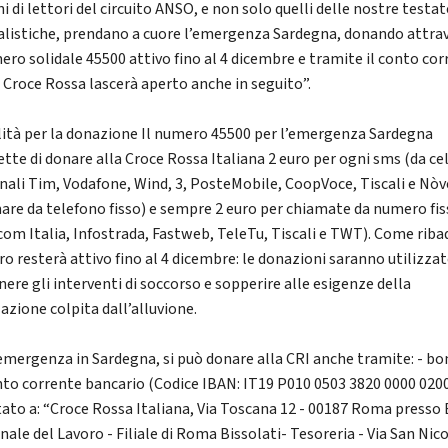
i di lettori del circuito ANSO, e non solo quelli delle nostre testat
alistiche, prendano a cuore l’emergenza Sardegna, donando attra
mero solidale 45500 attivo fino al 4 dicembre e tramite il conto co
a Croce Rossa lascerà aperto anche in seguito”.
ità per la donazione Il numero 45500 per l’emergenza Sardegna
tte di donare alla Croce Rossa Italiana 2 euro per ogni sms (da cel
nali Tim, Vodafone, Wind, 3, PosteMobile, CoopVoce, Tiscali e Nòv
are da telefono fisso) e sempre 2 euro per chiamate da numero fi
com Italia, Infostrada, Fastweb, TeleTu, Tiscali e TWT). Come ribad
o resterà attivo fino al 4 dicembre: le donazioni saranno utilizzat
nere gli interventi di soccorso e sopperire alle esigenze della
azione colpita dall’alluvione.
’emergenza in Sardegna, si può donare alla CRI anche tramite: - bo
nto corrente bancario (Codice IBAN: IT19 P010 0503 3820 0000 020
tato a: “Croce Rossa Italiana, Via Toscana 12 - 00187 Roma presso
ale del Lavoro - Filiale di Roma Bissolati- Tesoreria - Via San Nic