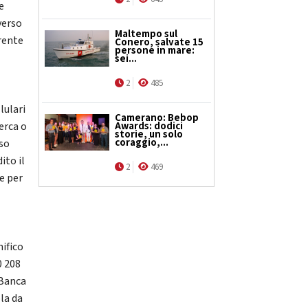
e
verso
Maltempo sul
rrente
Conero, salvate 15
persone in mare:
sei...
2
485
lulari
Camerano: Bebop
erca o
Awards: dodici
storie, un solo
coraggio,...
sso
ito il
2
469
e per
nifico
0 208
 Banca
ola da