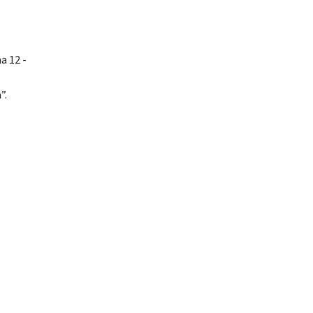
a 12 -
”.