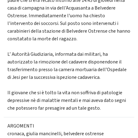
padre che si era recato intorno alle 14.45 di giovedì nella
casa di campagna in via dell'Acquasanta a Belvedere
Ostrense. Immediatamente l'uomo ha chiesto
l'intervento dei soccorsi. Sul posto sono intervenuti i
carabinieri della stazione di Belvedere Ostrense che hanno
constatato la morte del ragazzo.
L’ Autorità Giudiziaria, informata dai militari, ha
autorizzato la rimozione del cadavere disponendone il
trasferimento presso la camera mortuaria dell’Ospedale
di Jesi per la successiva ispezione cadaverica.
Il giovane che si è tolto la vita non soffriva di patologie
depressive nè di malattie mentali e mai aveva dato segni
che potessero far presagire ad un tale gesto.
ARGOMENTI
cronaca
,
giulia mancinelli
,
belvedere ostrense