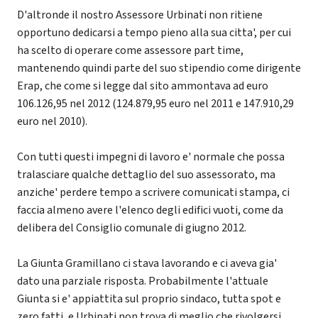
D'altronde il nostro Assessore Urbinati non ritiene
opportuno dedicarsi a tempo pieno alla sua citta', per cui
ha scelto di operare come assessore part time,
mantenendo quindi parte del suo stipendio come dirigente
Erap, che come si legge dal sito ammontava ad euro
106.126,95 nel 2012 (124.879,95 euro nel 2011 e 147.910,29
euro nel 2010).
Con tutti questi impegni di lavoro e' normale che possa
tralasciare qualche dettaglio del suo assessorato, ma
anziche' perdere tempo a scrivere comunicati stampa, ci
faccia almeno avere l'elenco degli edifici vuoti, come da
delibera del Consiglio comunale di giugno 2012.
La Giunta Gramillano ci stava lavorando e ci aveva gia'
dato una parziale risposta. Probabilmente l'attuale
Giunta si e' appiattita sul proprio sindaco, tutta spot e
zero fatti, e Urbinati non trova di meglio che rivolgersi