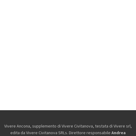
Vivere Ancona, supplemento di Vivere Civitanova, testata di Vivere srl,
edita da
Vivere Civitanova SRLs. Direttore responsabile
Andrea