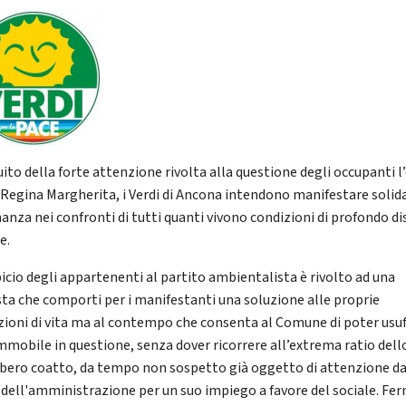
ito della forte attenzione rivolta alla questione degli occupanti l
 ‘Regina Margherita, i Verdi di Ancona intendono manifestare solid
nanza nei confronti di tutti quanti vivono condizioni di profondo d
e.
picio degli appartenenti al partito ambientalista è rivolto ad una
sta che comporti per i manifestanti una soluzione alle proprie
zioni di vita ma al contempo che consenta al Comune di poter usuf
immobile in questione, senza dover ricorrere all’extrema ratio dell
ero coatto, da tempo non sospetto già oggetto di attenzione d
 dell'amministrazione per un suo impiego a favore del sociale. Fe