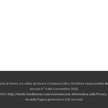
ta di Vivere srl, edita da
Vivere Civitanova SRLs. Direttore responsabile
A
Ancona n° 4 del 2 novembre 2020.
RSS:
http://feeds.feedburner.com/vivereancona
.
Informativa sulla Privacy
.
Accedi
| Pagina generata in 0.01 secondi