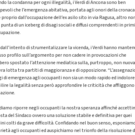
ndo la condanna per ogni illegalità, i Verdi di Ancona sono ben
pevoli che l’emergenza abitativa, portata agli onori della cronaca
 proprio dall’occupazione dell’ex asilo sito in via Ragusa, altro no
 punta di un iceberg di disagi sociali e diffusi comprendenti in primi
cupazione.
 dall’intento di strumentalizzare la vicenda, i Verdi hanno mante
sso profilo sull’argomento per non cadere in provocazioni che
bero spostato l’attenzione mediatica sulla, purtroppo, non nuova
era lotta tra partiti di maggioranza e di opposizione. “L’assegnazi
gi di emergenza agli occupanti non sia un modo rapido ed indolore
ilire la legalità senza però approfondire le criticità che affliggono
azione.
diamo riporre negli occupanti la nostra speranza affinché accettin
sta del Sindaco ovvero una soluzione stabile e definitiva per quei
dini colti da grave difficoltà. Confidando nel buon senso, esponiam
arietà agli occupanti ed auspichiamo nel trionfo della risoluzione d