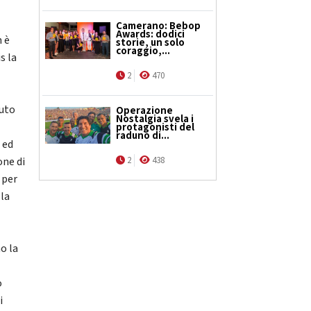
Camerano: Bebop
Awards: dodici
n è
storie, un solo
coraggio,...
s la
2
470
nuto
Operazione
Nostalgia svela i
protagonisti del
raduno di...
 ed
one di
2
438
 per
 la
o la
o
i