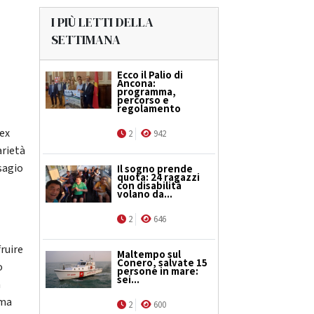
I PIÙ LETTI DELLA
SETTIMANA
Ecco il Palio di
Ancona:
programma,
percorso e
regolamento
’ex
2
942
arietà
isagio
Il sogno prende
quota: 24 ragazzi
con disabilità
volano da...
2
646
ruire
Maltempo sul
Conero, salvate 15
o
persone in mare:
sei...
a
rma
2
600