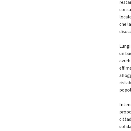
resta
consa
locale
che la
disoc
Lungi
un ba
avreb
effim
allog
ristab
popol
Inten
propo
citta
solid