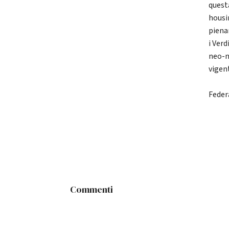
quest
housin
piena
i Verd
neo-n
vigent
Feder
Commenti