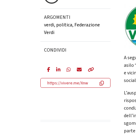
ARGOMENTI
verdi
,
politica
,
Federazione
Verdi
CONDIVIDI
A segu
asilo
e vici
social
https://vivere.me/Xnw
L’aus
rispo
condi
dell’
sgomb
parte