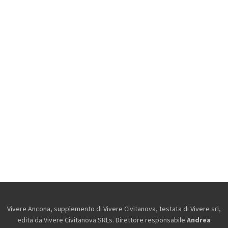
Vivere Ancona, supplemento di Vivere Civitanova, testata di Vivere srl,
edita da
Vivere Civitanova SRLs. Direttore responsabile
Andrea