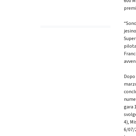
600 M
premi
“Sono
jesin
Super
pilota
Franc
avven
Dopo 
marzo
concl
numero
gara 1
svolg
4), M
6/07/2