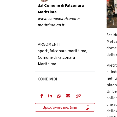
dal
Comune di Falconara
Marittima
www.comune.falconara-
marittima.an.it
Scald
Metzel
ARGOMENTI
domeni
sport
,
falconara marittima
,
delle 
Comune di Falconara
Marittima
Pietr
cilin
nell’
CONDIVIDI
piazza
Un bel
collab
che so
https://vivere.me/2mm
della