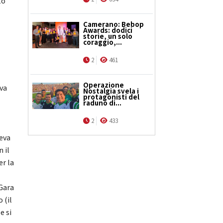
to
Camerano: Bebop
Awards: dodici
storie, un solo
a
coraggio,...
2
461
Operazione
ova
Nostalgia svela i
protagonisti del
raduno di...
2
433
veva
 il
er la
 Gara
 (il
e si