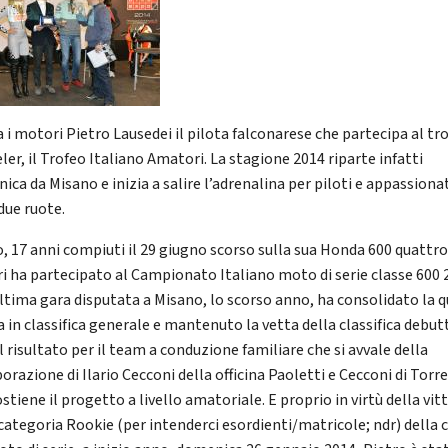
a i motori Pietro Lausedei il pilota falconarese che partecipa al tr
er, il Trofeo Italiano Amatori. La stagione 2014 riparte infatti
ca da Misano e inizia a salire l’adrenalina per piloti e appassiona
due ruote.
o, 17 anni compiuti il 29 giugno scorso sulla sua Honda 600 quattr
dri ha partecipato al Campionato Italiano moto di serie classe 600 
ultima gara disputata a Misano, lo scorso anno, ha consolidato la 
 in classifica generale e mantenuto la vetta della classifica debut
 risultato per il team a conduzione familiare che si avvale della
orazione di Ilario Cecconi della officina Paoletti e Cecconi di Torr
stiene il progetto a livello amatoriale. E proprio in virtù della vit
 categoria Rookie (per intenderci esordienti/matricole; ndr) della 