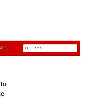
TTI
nto
te