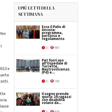
I PIÙ LETTI DELLA
SETTIMANA
Ecco il Palio di
Ancona:
programma,
ofeo
percorso e
regolamento
ti
2
907
Pet fuori uso
o
all'Ospedale di
Torrette,
2013 e
Mastrovincenzo
(Pd) e...
quarta
tanti.
2
700
ette
Il sogno prende
quota: 24 ragazzi
toria
con disabilità
volano da...
classe
2
634