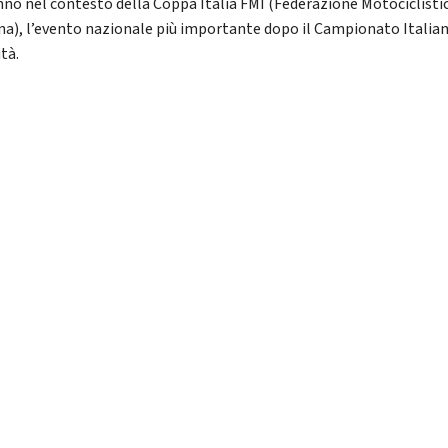
nno nel contesto della Coppa Italia FMI (Federazione Motociclisti
ana), l’evento nazionale più importante dopo il Campionato Italia
tà.