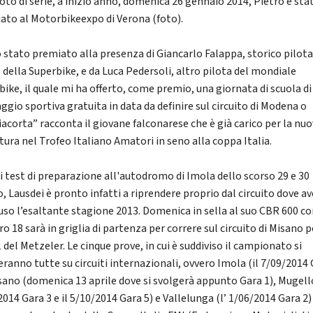
oto di serie, a inizio anno, domenica 26 gennaio 2014, Pietro è sta
ato al Motorbikeexpo di Verona (foto).
 stato premiato alla presenza di Giancarlo Falappa, storico pilot
o della Superbike, e da Luca Pedersoli, altro pilota del mondiale
bike, il quale mi ha offerto, come premio, una giornata di scuola di
ggio sportiva gratuita in data da definire sul circuito di Modena o
iacorta” racconta il giovane falconarese che è già carico per la nu
tura nel Trofeo Italiano Amatori in seno alla coppa Italia.
i test di preparazione all'autodromo di Imola dello scorso 29 e 30
, Lausdei è pronto infatti a riprendere proprio dal circuito dove a
uso l’esaltante stagione 2013. Domenica in sella al suo CBR 600 con
 18 sarà in griglia di partenza per correre sul circuito di Misano p
 del Metzeler. Le cinque prove, in cui è suddiviso il campionato si
eranno tutte su circuiti internazionali, ovvero Imola (il 7/09/2014
isano (domenica 13 aprile dove si svolgerà appunto Gara 1), Mugello
014 Gara 3 e il 5/10/2014 Gara 5) e Vallelunga (l’ 1/06/2014 Gara 2) 