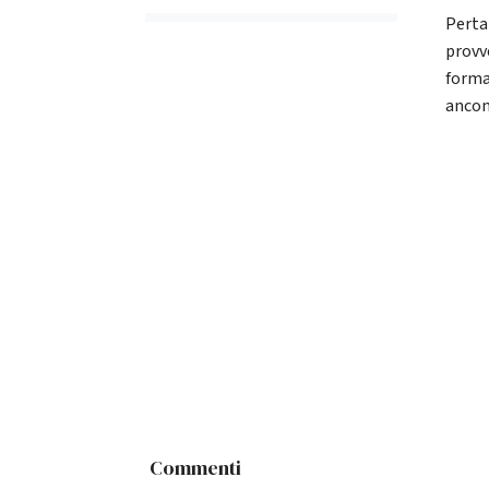
Pertan
provv
forma
ancon
Commenti