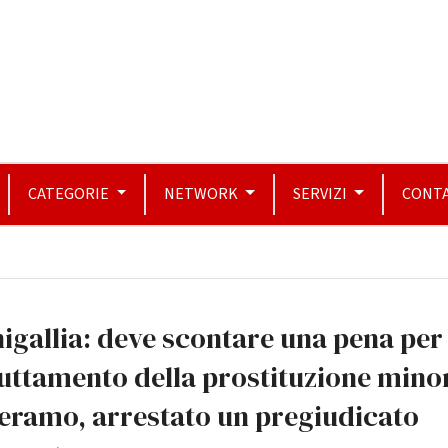
CATEGORIE
NETWORK
SERVIZI
CONTA
igallia: deve scontare una pena per
uttamento della prostituzione minor
eramo, arrestato un pregiudicato