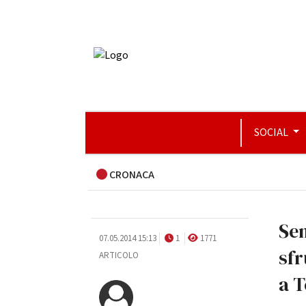
SOCIAL
CRONACA
Sen
07.05.2014 15:13
1
1771
sfr
ARTICOLO
a T