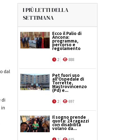
I PIÙ LETTI DELLA
SETTIMANA
Ecco il Palio di
Ancona:
programma,
percorso e
regolamento
2
888
so dal
Pet fuori uso
n
all'Ospedale di
Torrette,
Mastrovincenzo
(Pd) e...
 di
2
697
 in
Il sogno prende
quota: 24 ragazzi
e
con disabilità
volano da...
2
615