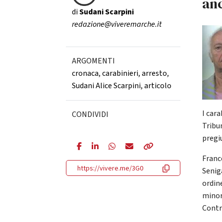
an
di
Sudani Scarpini
redazione@viveremarche.it
ARGOMENTI
cronaca
,
carabinieri
,
arresto
,
Sudani Alice Scarpini
,
articolo
I cara
CONDIVIDI
Tribu
pregi
Franco
https://vivere.me/3G0
Seniga
ordin
minor
Contr