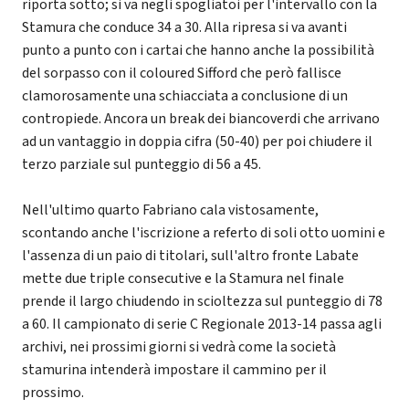
riporta sotto; si va negli spogliatoi per l'intervallo con la
Stamura che conduce 34 a 30. Alla ripresa si va avanti
punto a punto con i cartai che hanno anche la possibilità
del sorpasso con il coloured Sifford che però fallisce
clamorosamente una schiacciata a conclusione di un
contropiede. Ancora un break dei biancoverdi che arrivano
ad un vantaggio in doppia cifra (50-40) per poi chiudere il
terzo parziale sul punteggio di 56 a 45.
Nell'ultimo quarto Fabriano cala vistosamente,
scontando anche l'iscrizione a referto di soli otto uomini e
l'assenza di un paio di titolari, sull'altro fronte Labate
mette due triple consecutive e la Stamura nel finale
prende il largo chiudendo in scioltezza sul punteggio di 78
a 60. Il campionato di serie C Regionale 2013-14 passa agli
archivi, nei prossimi giorni si vedrà come la società
stamurina intenderà impostare il cammino per il
prossimo.