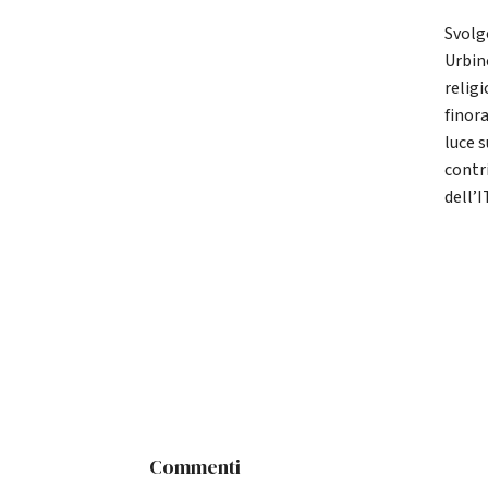
Svolg
Urbino
relig
finor
luce 
contri
dell’
Commenti