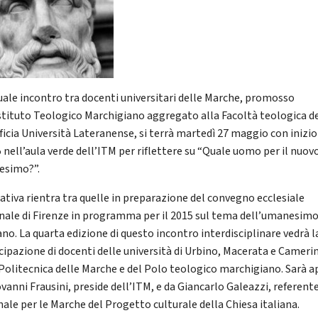
uale incontro tra docenti universitari delle Marche, promosso
Istituto Teologico Marchigiano aggregato alla Facoltà teologica d
ficia Università Lateranense, si terrà martedì 27 maggio con inizio
5 nell’aula verde dell’ITM per riflettere su “Quale uomo per il nuov
esimo?”.
iativa rientra tra quelle in preparazione del convegno ecclesiale
nale di Firenze in programma per il 2015 sul tema dell’umanesim
ano. La quarta edizione di questo incontro interdisciplinare vedrà l
cipazione di docenti delle università di Urbino, Macerata e Cameri
 Politecnica delle Marche e del Polo teologico marchigiano. Sarà a
vanni Frausini, preside dell’ITM, e da Giancarlo Galeazzi, referent
nale per le Marche del Progetto culturale della Chiesa italiana.