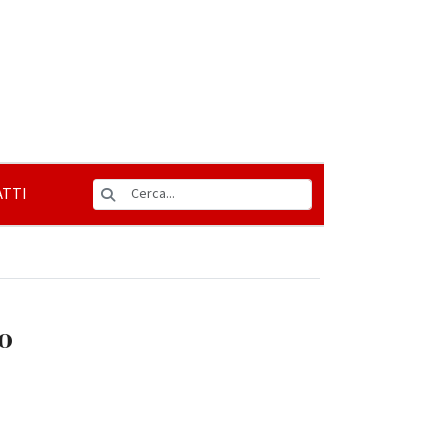
TTI
vo