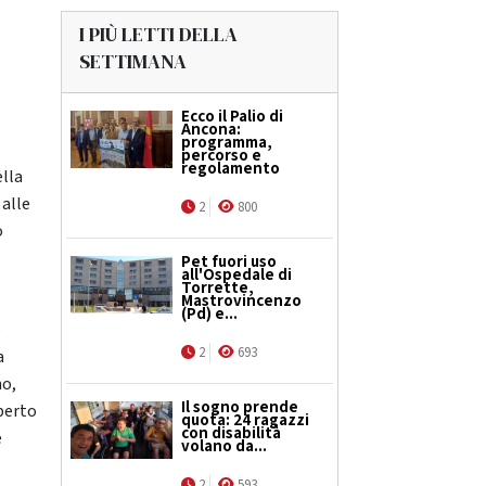
I PIÙ LETTI DELLA
SETTIMANA
Ecco il Palio di
Ancona:
programma,
percorso e
regolamento
ella
 alle
2
800
o
Pet fuori uso
all'Ospedale di
Torrette,
Mastrovincenzo
(Pd) e...
o
2
693
a
no,
Il sogno prende
perto
quota: 24 ragazzi
con disabilità
e
volano da...
2
593