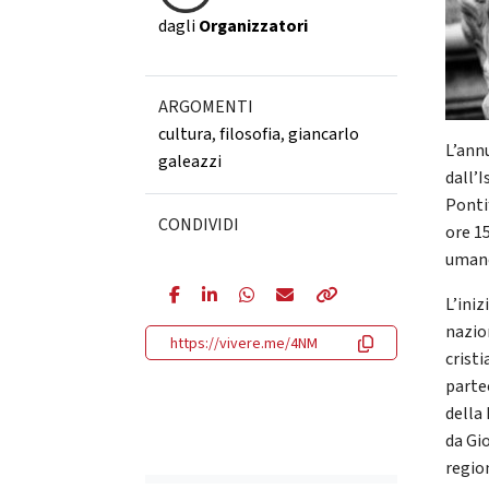
dagli
Organizzatori
ARGOMENTI
cultura
,
filosofia
,
giancarlo
L’ann
galeazzi
dall’
Ponti
CONDIVIDI
ore 1
uman
L’iniz
nazio
https://vivere.me/4NM
cristi
parte
della
da Gio
regio