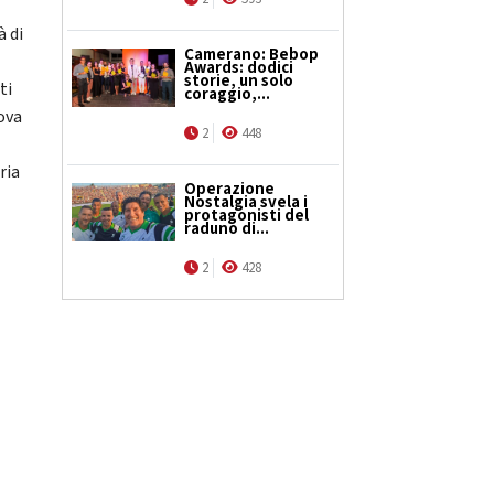
à di
Camerano: Bebop
Awards: dodici
storie, un solo
ti
coraggio,...
ova
2
448
ria
Operazione
Nostalgia svela i
protagonisti del
raduno di...
2
428