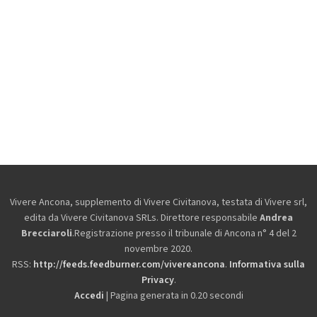
Vivere Ancona, supplemento di Vivere Civitanova, testata di Vivere srl,
edita da
Vivere Civitanova SRLs. Direttore responsabile
Andrea
Brecciaroli
.Registrazione presso il tribunale di Ancona n° 4 del 2
novembre 2020.
RSS:
http://feeds.feedburner.com/vivereancona
.
Informativa sulla
Privacy
.
Accedi
| Pagina generata in 0.20 secondi