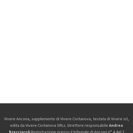
Vivere Ancona, supplemento di Vivere Civitanova, testata di Vivere srl,
edita da
Vivere Civitanova SRLs. Direttore responsabile
Andrea
Brecciaroli
.Registrazione presso il tribunale di Ancona n° 4 del 2