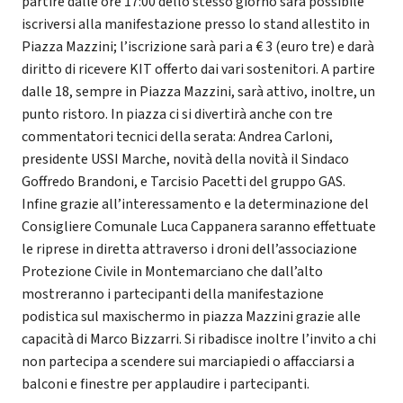
partire dalle ore 17:00 dello stesso giorno sarà possibile
iscriversi alla manifestazione presso lo stand allestito in
Piazza Mazzini; l’iscrizione sarà pari a € 3 (euro tre) e darà
diritto di ricevere KIT offerto dai vari sostenitori. A partire
dalle 18, sempre in Piazza Mazzini, sarà attivo, inoltre, un
punto ristoro. In piazza ci si divertirà anche con tre
commentatori tecnici della serata: Andrea Carloni,
presidente USSI Marche, novità della novità il Sindaco
Goffredo Brandoni, e Tarcisio Pacetti del gruppo GAS.
Infine grazie all’interessamento e la determinazione del
Consigliere Comunale Luca Cappanera saranno effettuate
le riprese in diretta attraverso i droni dell’associazione
Protezione Civile in Montemarciano che dall’alto
mostreranno i partecipanti della manifestazione
podistica sul maxischermo in piazza Mazzini grazie alle
capacità di Marco Bizzarri. Si ribadisce inoltre l’invito a chi
non partecipa a scendere sui marciapiedi o affacciarsi a
balconi e finestre per applaudire i partecipanti.