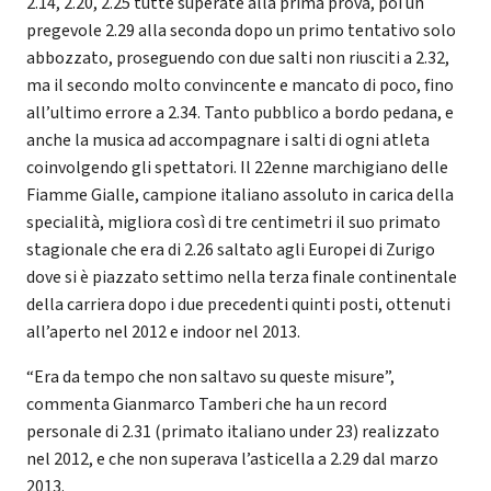
2.14, 2.20, 2.25 tutte superate alla prima prova, poi un
pregevole 2.29 alla seconda dopo un primo tentativo solo
abbozzato, proseguendo con due salti non riusciti a 2.32,
ma il secondo molto convincente e mancato di poco, fino
all’ultimo errore a 2.34. Tanto pubblico a bordo pedana, e
anche la musica ad accompagnare i salti di ogni atleta
coinvolgendo gli spettatori. Il 22enne marchigiano delle
Fiamme Gialle, campione italiano assoluto in carica della
specialità, migliora così di tre centimetri il suo primato
stagionale che era di 2.26 saltato agli Europei di Zurigo
dove si è piazzato settimo nella terza finale continentale
della carriera dopo i due precedenti quinti posti, ottenuti
all’aperto nel 2012 e indoor nel 2013.
“Era da tempo che non saltavo su queste misure”,
commenta Gianmarco Tamberi che ha un record
personale di 2.31 (primato italiano under 23) realizzato
nel 2012, e che non superava l’asticella a 2.29 dal marzo
2013.