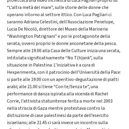
proiettata una video inchiesta di Luca Pagliari proprio su
“L’altra metà del mare”, sulle storie delle donne che
operano intorno al settore ittico. Con Luca Pagliari ci
saranno Adriana Celestini, dell’Associazione Penelope,
Lucia De Nicolò, direttore del Museo della Marineria
“Washington Patrignani” e poi le protagoniste della
serata, ovvero proprio le donne anconetane della pesca.
Sempre alle 19.00 alla Casa delle Culture inizia una serata,
intitolata significativamente “No T(h)ank”, sulla
situazione in Palestina. L’iniziativa è a cura di
Hexperimenta, con il patrocinio dell’Università della Pace:
si parte alle 19.00 con un aperitivo-degustazione di piatti
arabi; alle 21.00 si tiene “Con te/Senza te”, una
performance di danza ispirata alla vicenda di Rachel
Corrie, l’attivista statunitense ferita a morte nel 2003
nella striscia di Gaza mentre protestava contro la
distruzione di case palestinesi da parte dell’esercito
israeliano; alle 21.45 ci sarà invece un incontro sulla