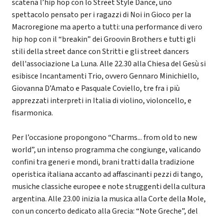
scatena l’hip hop con lo Street Style Dance, uno
spettacolo pensato per i ragazzi di Noi in Gioco per la
Macroregione ma aperto a tutti: una performance di vero
hip hop con il “breakin” dei Groovin Brothers e tutti gli
stili della street dance con Stritti e gli street dancers
dell'associazione La Luna. Alle 22.30 alla Chiesa del Gesù si
esibisce Incantamenti Trio, ovvero Gennaro Minichiello,
Giovanna D’Amato e Pasquale Coviello, tre fra i più
apprezzati interpreti in Italia di violino, violoncello, e
fisarmonica.
Per l’occasione propongono “Charms... from old to new
world”, un intenso programma che congiunge, valicando
confini tra generi e mondi, brani tratti dalla tradizione
operistica italiana accanto ad affascinanti pezzi di tango,
musiche classiche europee e note struggenti della cultura
argentina. Alle 23.00 inizia la musica alla Corte della Mole,
con un concerto dedicato alla Grecia: “Note Greche”, del