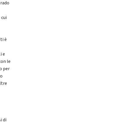
grado
 cui
ti è
i e
con le
o per
ro
ltre
i di