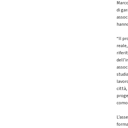
Marco
di gar
associ
hanno
“Il pr
reale
riferi
dell’
assoc
studi
lavor
città
proge
comod
L’ass
forma