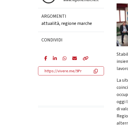
www.regione.marche.it
ARGOMENTI
attualità
,
regione marche
CONDIVIDI
Stabil
insiem
lavoro
https://vivere.me/9Pr
La sit
coinci
occup
oggi 
di val
Regio
alter