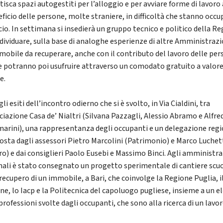
tisca spazi autogestiti per l’alloggio e per avviare forme di lavoro
eficio delle persone, molte straniere, in difficoltà che stanno occ
icio. In settimana si insedierà un gruppo tecnico e politico della R
ndividuare, sulla base di analoghe esperienze di altre Amministrazi
mobile da recuperare, anche con il contributo del lavoro delle pe
e potranno poi usufruire attraverso un comodato gratuito a valor
e.
li esiti dell’incontro odierno che si è svolto, in Via Cialdini, tra
ociazione Casa de’ Nialtri (Silvana Pazzagli, Alessio Abramo e Alfre
arini), una rappresentanza degli occupanti e un delegazione reg
sta dagli assessori Pietro Marcolini (Patrimonio) e Marco Luchet
ro) e dai consiglieri Paolo Eusebi e Massimo Binci. Agli amministra
nali è stato consegnato un progetto sperimentale di cantiere scu
 recupero di un immobile, a Bari, che coinvolge la Regione Puglia, i
e, lo Iacp e la Politecnica del capoluogo pugliese, insieme a un e
professioni svolte dagli occupanti, che sono alla ricerca di un lavor