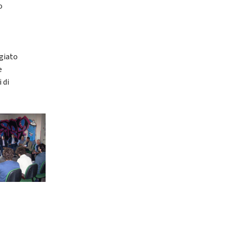
o
ggiato
e
 di