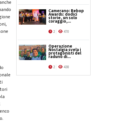
 anche
upando
Camerano: Bebop
Awards: dodici
egione
storie, un solo
coraggio,...
oni,
rsone
2
470
e
Operazione
Nostalgia svela i
protagonisti del
raduno di...
do
2
438
ionale
ti
tori
ola
l
lenco
o.