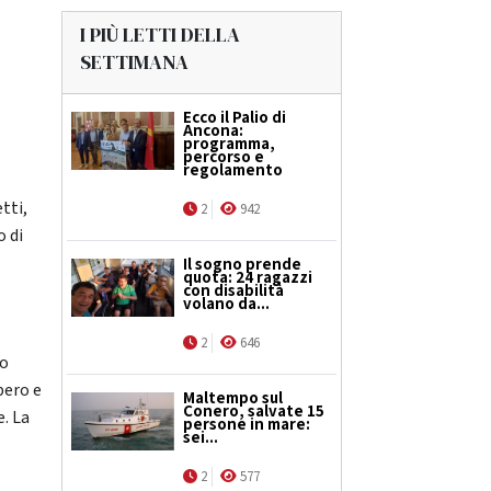
I PIÙ LETTI DELLA
SETTIMANA
Ecco il Palio di
Ancona:
programma,
percorso e
regolamento
tti,
2
942
o di
Il sogno prende
quota: 24 ragazzi
con disabilità
volano da...
2
646
io
pero e
Maltempo sul
Conero, salvate 15
e. La
persone in mare:
sei...
2
577