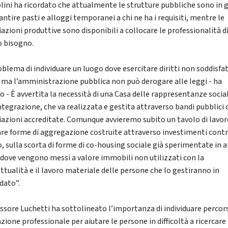
lini ha ricordato che attualmente le strutture pubbliche sono in 
antire pasti e alloggi temporanei a chi ne ha i requisiti, mentre le
azioni produttive sono disponibili a collocare le professionalità di
 bisogno.
oblema di individuare un luogo dove esercitare diritti non soddisfat
, ma l’amministrazione pubblica non può derogare alle leggi - ha
to - È avvertita la necessità di una Casa delle rappresentanze social
integrazione, che va realizzata e gestita attraverso bandi pubblici 
iazioni accreditate. Comunque avvieremo subito un tavolo di lavor
are forme di aggregazione costruite attraverso investimenti cont
o, sulla scorta di forme di co-housing sociale già sperimentate in a
, dove vengono messi a valore immobili non utilizzati con la
ttualità e il lavoro materiale delle persone che lo gestiranno in
ato”.
essore Luchetti ha sottolineato l’importanza di individuare percors
zione professionale per aiutare le persone in difficoltà a ricercare