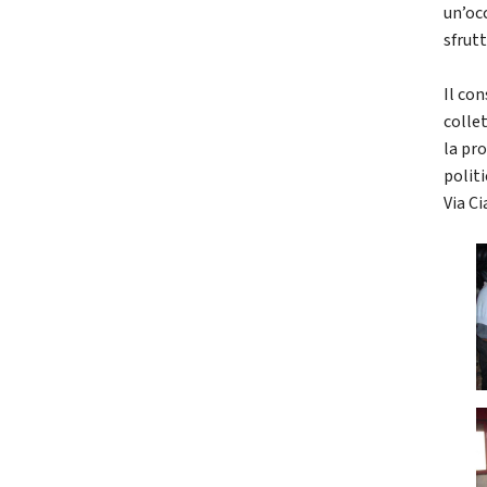
un’oc
sfrutt
Il con
colle
la pr
politi
Via Ci