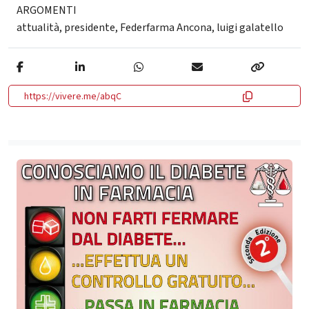
ARGOMENTI
attualità
,
presidente
,
Federfarma Ancona
,
luigi galatello
https://vivere.me/abqC