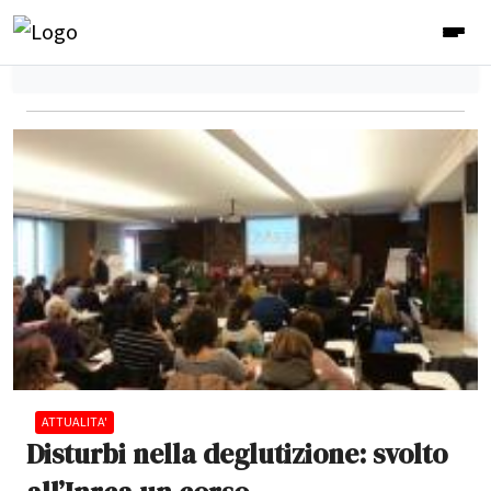
ATTUALITA'
Disturbi nella deglutizione: svolto