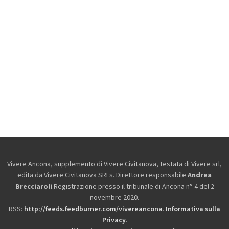
Vivere Ancona, supplemento di Vivere Civitanova, testata di Vivere srl,
edita da
Vivere Civitanova SRLs. Direttore responsabile
Andrea
Brecciaroli
.Registrazione presso il tribunale di Ancona n° 4 del 2
novembre 2020.
RSS:
http://feeds.feedburner.com/vivereancona
.
Informativa sulla
Privacy
.