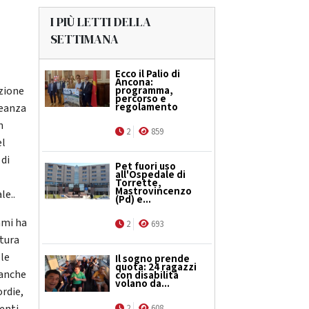
I PIÙ LETTI DELLA
SETTIMANA
Ecco il Palio di
Ancona:
azione
programma,
percorso e
regolamento
leanza
n
2
859
el
 di
Pet fuori uso
all'Ospedale di
Torrette,
Mastrovincenzo
le..
(Pd) e...
ami ha
2
693
atura
 le
Il sogno prende
quota: 24 ragazzi
 anche
con disabilità
volano da...
ordie,
2
608