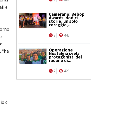
denti
li e
Camerano: Bebop
Awards: dodici
storie, un solo
coraggio,...
iorno
2
448
o
le
Operazione
, “ha
Nostalgia svela i
protagonisti del
raduno di...
l
2
428
l
io ci