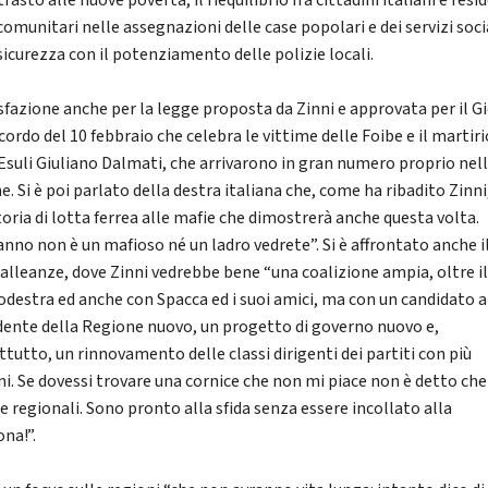
trasto alle nuove povertà, il riequilibrio fra cittadini italiani e resi
omunitari nelle assegnazioni delle case popolari e dei servizi socia
sicurezza con il potenziamento delle polizie locali.
sfazione anche per la legge proposta da Zinni e approvata per il G
cordo del 10 febbraio che celebra le vittime delle Foibe e il martiri
 Esuli Giuliano Dalmati, che arrivarono in gran numero proprio nel
. Si è poi parlato della destra italiana che, come ha ribadito Zinni
toria di lotta ferrea alle mafie che dimostrerà anche questa volta.
nno non è un mafioso né un ladro vedrete”. Si è affrontato anche i
alleanze, dove Zinni vedrebbe bene “una coalizione ampia, oltre i
odestra ed anche con Spacca ed i suoi amici, ma con un candidato a
dente della Regione nuovo, un progetto di governo nuovo e,
ttutto, un rinnovamento delle classi dirigenti dei partiti con più
ni. Se dovessi trovare una cornice che non mi piace non è detto che 
le regionali. Sono pronto alla sfida senza essere incollato alla
ona!”.