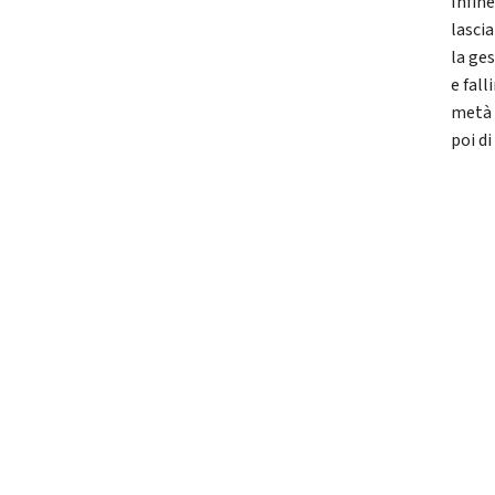
Infine
lasci
la ge
e fall
metà 
poi di