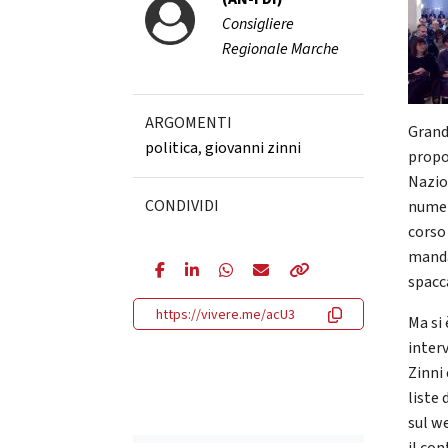
Consigliere
Regionale Marche
ARGOMENTI
Grand
politica
,
giovanni zinni
propo
Nazio
CONDIVIDI
numer
corso 
manda
spacca
https://vivere.me/acU3
Ma si 
inter
Zinni
liste 
sul we