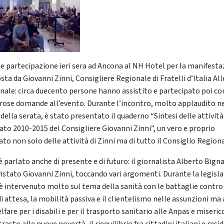
e partecipazione ieri sera ad Ancona al NH Hotel per la manifest
sta da Giovanni Zinni, Consigliere Regionale di Fratelli d’Italia Al
nale: circa duecento persone hanno assistito e partecipato poi co
ose domande all’evento. Durante l’incontro, molto applaudito n
della serata, è stato presentato il quaderno “Sintesi delle attività
to 2010-2015 del Consigliere Giovanni Zinni”, un vero e proprio
to non solo delle attività di Zinni ma di tutto il Consiglio Regiona
è parlato anche di presente e di futuro: il giornalista Alberto Bign
vistato Giovanni Zinni, toccando vari argomenti. Durante la legisl
 è intervenuto molto sul tema della sanità con le battaglie contro
di attesa, la mobilità passiva e il clientelismo nelle assunzioni ma
lfare per i disabili e per il trasporto sanitario alle Anpas e miseric