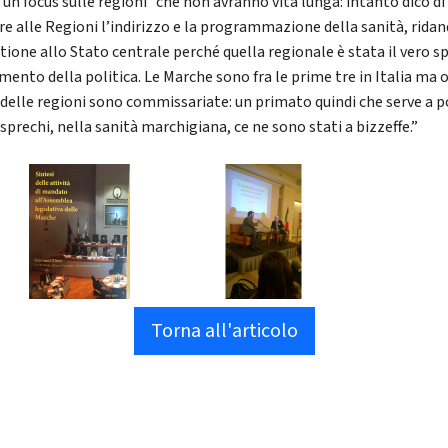
 un focus sulle regioni “che non avranno vita lunga: intanto dico di
are alle Regioni l’indirizzo e la programmazione della sanità, rida
stione allo Stato centrale perché quella regionale è stata il vero s
imento della politica. Le Marche sono fra le prime tre in Italia ma 
delle regioni sono commissariate: un primato quindi che serve a p
 sprechi, nella sanità marchigiana, ce ne sono stati a bizzeffe.”
Torna all'articolo