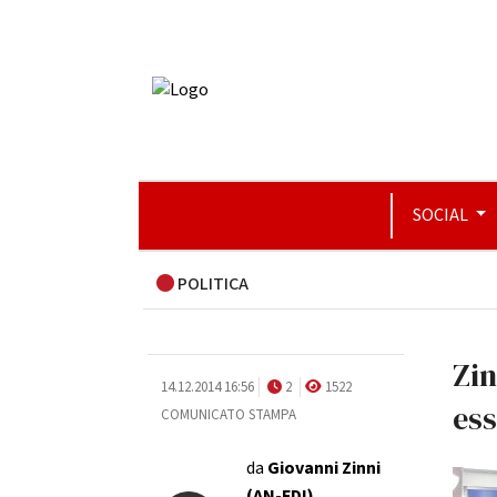
SOCIAL
POLITICA
Zin
14.12.2014 16:56
2
1522
ess
COMUNICATO STAMPA
da
Giovanni Zinni
(AN-FDI)