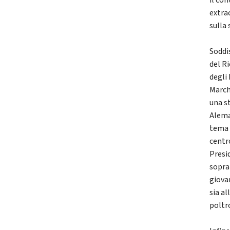
il con
extrac
sulla 
Soddi
del Ri
degli
Marche
una s
Alema
tema 
centr
Presi
sopra
giova
sia al
poltr