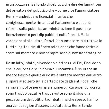
in un pozzo senza fondo di debiti. E che dire dei fannulloni
del privato e del pubblico che – come dice l’annunciatore
Renzi – andrebbero licenziati. Tanto che
conigliescamente rimanda al Parlamento e al ddl di
riforma sulla pubblica amministrazione il possibile
licenziamento per i dip pubblici nullafacenti. Ma la
vocazione statalista di Renzi l’annunciatore la si ritrova in
tutti quegli aiutini di Stato ad aziende che fanno fatica a
stare sul mercato e non sempre sono di natura strategica.
Da un lato, infatti, si vendono altri pezzi di Eni, Enel dopo
che la collocazione in borsa di Fincantieri è risultata un
mezzo fiasco e quella di Poste è slittata mentre dall’altro
si spara alzo zero sulle partecipate degli enti locali che
vanno sì ridotte per un gran numero, i cui super burocrati
sono troppo pagati e troppe volte sono il rifugium
peccatorum dei politici trombati, ma che spesso hanno
una valida ragion d’essere. Lo statalista Renzi tende