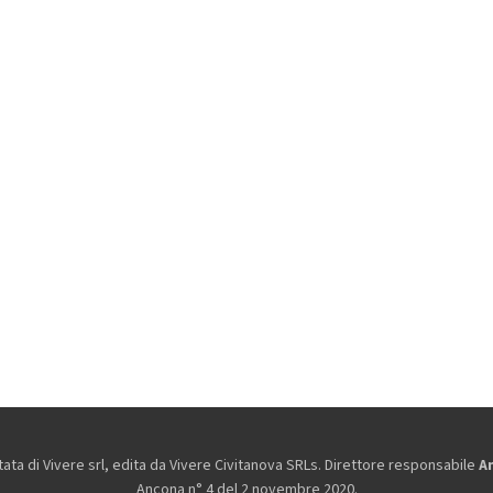
ta di Vivere srl, edita da
Vivere Civitanova SRLs. Direttore responsabile
A
Ancona n° 4 del 2 novembre 2020.