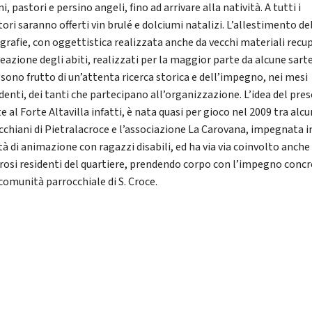
, pastori e persino angeli, fino ad arrivare alla natività. A tutti i
tori saranno offerti vin brulé e dolciumi natalizi. L’allestimento de
grafie, con oggettistica realizzata anche da vecchi materiali recup
reazione degli abiti, realizzati per la maggior parte da alcune sart
 sono frutto di un’attenta ricerca storica e dell’impegno, nei mesi
denti, dei tanti che partecipano all’organizzazione. L’idea del pre
e al Forte Altavilla infatti, è nata quasi per gioco nel 2009 tra alcu
cchiani di Pietralacroce e l’associazione La Carovana, impegnata i
tà di animazione con ragazzi disabili, ed ha via via coinvolto anche
osi residenti del quartiere, prendendo corpo con l’impegno conc
 comunità parrocchiale di S. Croce.