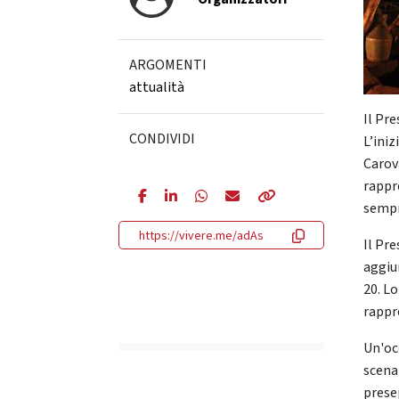
ARGOMENTI
attualità
Il Pre
CONDIVIDI
L’ini
Carov
rappr
sempre
https://vivere.me/adAs
Il Pre
aggiu
20. L
rappr
Un'occ
scena
prese