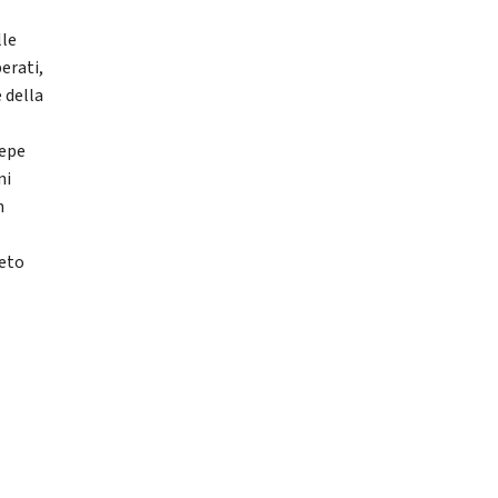
lle
erati,
e della
sepe
ni
n
reto