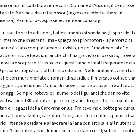
ana onlus, in collaborazione con il Comune di Ancona, il Centro se
tariato Marche e diversi sponsor (ingresso a offerta libera in
icenza). Per info: www.presepeviventeancona.org
 in questa sesta edizione, l'allestimento si snoda negli spazi del F
l’interno che in esterni, ma - spiegano i promotori - il percorso di
'anno è stato completamente rivisto, un po' "movimentato" e
ato con nuove location; anche chi l'ha già visto in passato, trover
novità e sorprese. L'auspicio di quest'anno è infatti superare le cir
0 presenze registrate all'ultima edizione. Nelle ambientazioni to
tello con mura merlate e romani di guardia e il mercato col suo via
'aggiunta, anche quest'anno, di nuove casette ad ospitare altre att
sonaggi. Sempre notevole il numero dei figuranti che danno vita
iziativa: ben 180 volontari, piccoli e grandi di ogni età, tra i quali an
tari e i ragazzi della Carovana onlus. Tra taverne e botteghe dunqu
nno all’opera fabbri, calzolai e falegnami; fuori dalle capanne ci s
rici intente a cardare e a lavorare la lana con arcolai e altri utensil
atura. Si incontreranno donne che intrecciano cesti, soldati e centu