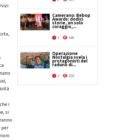
rvizi
Camerano: Bebop
Awards: dodici
storie, un solo
coraggio,...
orte,
2
449
Operazione
à
Nostalgia svela i
protagonisti del
raduno di...
ca
rnano
2
428
vai,
ività
che i
e, si
aranno
i per
rioni