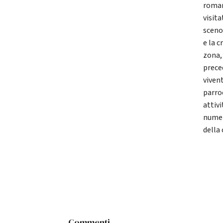
romani
visita
sceno
e la c
zona,
prece
vivent
parro
attivi
numer
della
Commenti