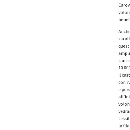
Carov
volon
benef
Anche
sia al
quest
ampli
tante 
10.00
il cas
con l
e per
all’in
volon
vedra
tessit
la fil