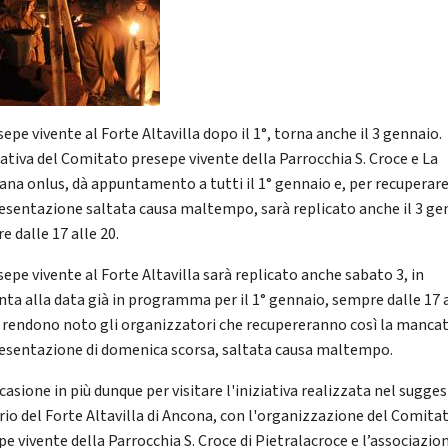
sepe vivente al Forte Altavilla dopo il 1°, torna anche il 3 gennaio.
ziativa del Comitato presepe vivente della Parrocchia S. Croce e La
ana onlus, dà appuntamento a tutti il 1° gennaio e, per recuperare
esentazione saltata causa maltempo, sarà replicato anche il 3 ge
 dalle 17 alle 20.
sepe vivente al Forte Altavilla sarà replicato anche sabato 3, in
nta alla data già in programma per il 1° gennaio, sempre dalle 17 
o rendono noto gli organizzatori che recupereranno così la manca
esentazione di domenica scorsa, saltata causa maltempo.
asione in più dunque per visitare l'iniziativa realizzata nel sugges
rio del Forte Altavilla di Ancona, con l'organizzazione del Comita
pe vivente della Parrocchia S. Croce di Pietralacroce e l’associazio