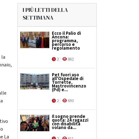
I PIÙ LETTI DELLA
SETTIMANA
Ecco il Palio di
Ancona:
programma,
percorso e
regolamento
 la
2
862
nnaio,
Pet fuori uso
all'Ospedale di
Torrette,
Mastrovincenzo
(Pd) e...
alle
ta
2
693
Il sogno prende
quota: 24 ragazzi
tivo
con disabilità
volano da...
to
ne La
2
611