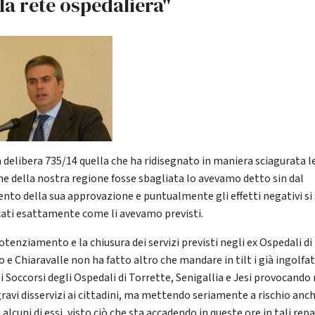
la rete ospedaliera"
a delibera 735/14 quella che ha ridisegnato in maniera sciagurata le
che della nostra regione fosse sbagliata lo avevamo detto sin dal
to della sua approvazione e puntualmente gli effetti negativi si
icati esattamente come li avevamo previsti.
otenziamento e la chiusura dei servizi previsti negli ex Ospedali di
 e Chiaravalle non ha fatto altro che mandare in tilt i già ingolfat
i Soccorsi degli Ospedali di Torrette, Senigallia e Jesi provocando
gravi disservizi ai cittadini, ma mettendo seriamente a rischio anch
i alcuni di essi, visto ciò che sta accadendo in queste ore in tali repa