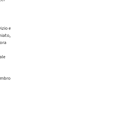
izio e
miato,
cora
e
eale
Membro