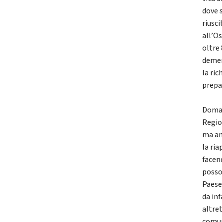
dove 
riusc
all’O
oltre 
demen
la ri
prepa
Doman
Regio
ma an
la ria
facend
posso
Paese 
da in
altre
comun