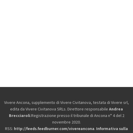
Vivere Ancona, supplemento di Vivere Civitanova, testata di Vivere srl,
edita da
Vivere Civitanova SRLs. Direttore responsabile
Andrea
Brecciaroli
.Registrazione presso il tribunale di Ancona n° 4 del 2
novembre 2020.
RSS:
http://feeds.feedburner.com/vivereancona
.
Informativa sulla