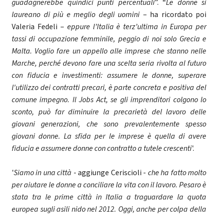
guadagnerebbe quindici punti percentuali
”. “
Le donne si
laureano di più e meglio degli uomini
– ha ricordato poi
Valeria Fedeli –
eppure l’Italia è terz’ultima in Europa per
tassi di occupazione femminile, peggio di noi solo Grecia e
Malta. Voglio fare un appello alle imprese che stanno nelle
Marche, perché devono fare una scelta seria rivolta al futuro
con fiducia e investimenti: assumere le donne, superare
l'utilizzo dei contratti precari, è parte concreta e positiva del
comune impegno. Il Jobs Act, se gli imprenditori colgono lo
sconto, può far diminuire la precarietà del lavoro delle
giovani generazioni, che sono prevalentemente spesso
giovani donne. La sfida per le imprese è quella di avere
fiducia e assumere donne con contratto a tutele crescenti
'.
'
Siamo in una città
- aggiunge Ceriscioli -
che ha fatto molto
per aiutare le donne a conciliare la vita con il lavoro. Pesaro è
stata tra le prime città in Italia a traguardare la quota
europea sugli asili nido nel 2012. Oggi, anche per colpa della