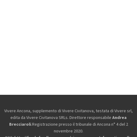
Vivere Ancona, supplemento di Vivere Civitanova, testata di Vivere srl,
edita da
Vivere Civitanova SRLs. Direttore responsabile
Andrea
Brecciaroli
.Registrazione presso il tribunale di Ancona n° 4 del 2
novembre 2020.