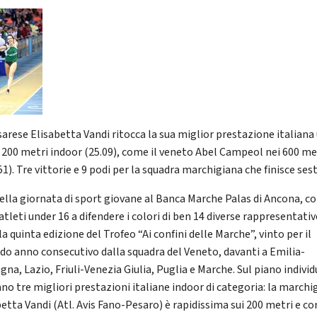
sarese Elisabetta Vandi ritocca la sua miglior prestazione italiana
i 200 metri indoor (25.09), come il veneto Abel Campeol nei 600 me
51). Tre vittorie e 9 podi per la squadra marchigiana che finisce sest
ella giornata di sport giovane al Banca Marche Palas di Ancona, c
atleti under 16 a difendere i colori di ben 14 diverse rappresentativ
la quinta edizione del Trofeo “Ai confini delle Marche”, vinto per il
do anno consecutivo dalla squadra del Veneto, davanti a Emilia-
na, Lazio, Friuli-Venezia Giulia, Puglia e Marche. Sul piano individ
ano tre migliori prestazioni italiane indoor di categoria: la marchi
etta Vandi (Atl. Avis Fano-Pesaro) è rapidissima sui 200 metri e cor