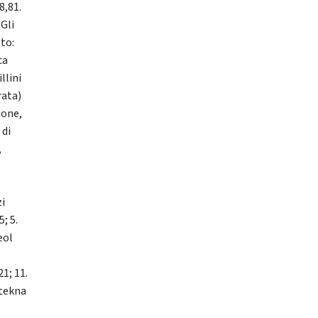
8,81.
 Gli
sto:
ca
llini
rata)
ione,
 di
,
zi
; 5.
eol
1; 11.
otekna