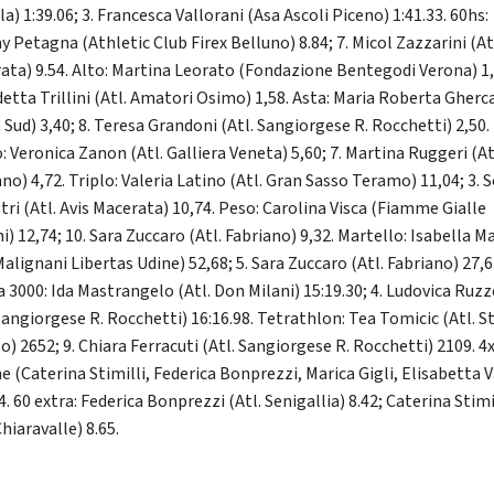
a) 1:39.06; 3. Francesca Vallorani (Asa Ascoli Piceno) 1:41.33. 60hs:
 Petagna (Athletic Club Firex Belluno) 8.84; 7. Micol Zazzarini (Atl
ata) 9.54. Alto: Martina Leorato (Fondazione Bentegodi Verona) 1,6
etta Trillini (Atl. Amatori Osimo) 1,58. Asta: Maria Roberta Gherca
Sud) 3,40; 8. Teresa Grandoni (Atl. Sangiorgese R. Rocchetti) 2,50.
: Veronica Zanon (Atl. Galliera Veneta) 5,60; 7. Martina Ruggeri (At
no) 4,72. Triplo: Valeria Latino (Atl. Gran Sasso Teramo) 11,04; 3. S
tri (Atl. Avis Macerata) 10,74. Peso: Carolina Visca (Fiamme Gialle
) 12,74; 10. Sara Zuccaro (Atl. Fabriano) 9,32. Martello: Isabella M
Malignani Libertas Udine) 52,68; 5. Sara Zuccaro (Atl. Fabriano) 27,6
a 3000: Ida Mastrangelo (Atl. Don Milani) 15:19.30; 4. Ludovica Ruz
Sangiorgese R. Rocchetti) 16:16.98. Tetrathlon: Tea Tomicic (Atl. S
o) 2652; 9. Chiara Ferracuti (Atl. Sangiorgese R. Rocchetti) 2109. 4
e (Caterina Stimilli, Federica Bonprezzi, Marica Gigli, Elisabetta V
4. 60 extra: Federica Bonprezzi (Atl. Senigallia) 8.42; Caterina Stimi
Chiaravalle) 8.65.