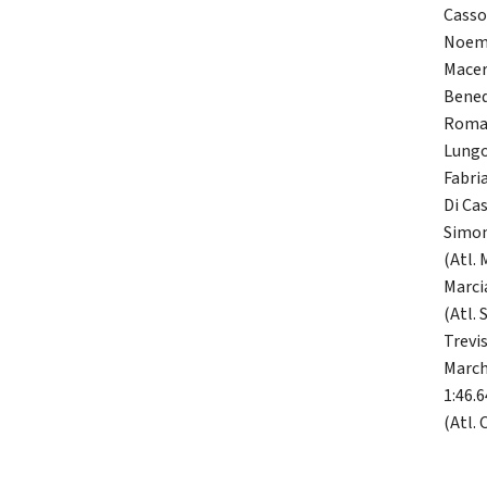
Cassol
Noemy
Macer
Bened
Roma 
Lungo
Fabria
Di Cas
Simoni
(Atl. 
Marci
(Atl. 
Trevis
March
1:46.6
(Atl. 