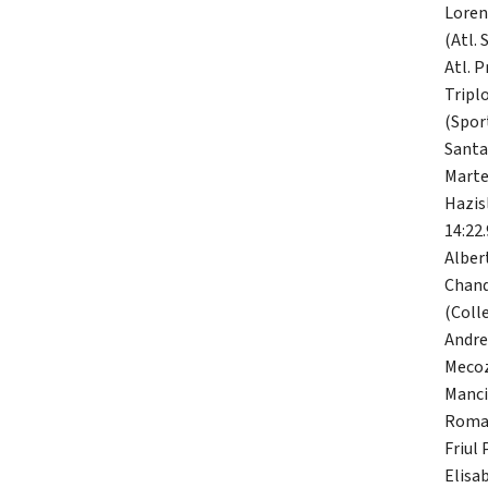
Loren
(Atl.
Atl. P
Tripl
(Spor
Santar
Martel
Hazis
14:22.
Alber
Chand
(Coll
Andre
Mecoz
Manci
Romag
Friul 
Elisa