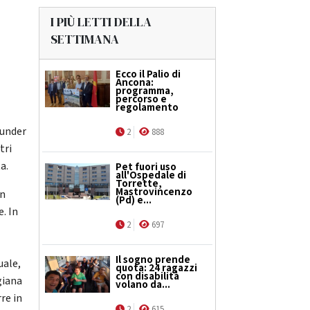
I PIÙ LETTI DELLA
SETTIMANA
Ecco il Palio di
Ancona:
programma,
percorso e
regolamento
 under
2
888
tri
a.
Pet fuori uso
all'Ospedale di
Torrette,
Mastrovincenzo
on
(Pd) e...
e. In
2
697
Il sogno prende
uale,
quota: 24 ragazzi
con disabilità
giana
volano da...
re in
2
615