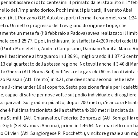
 per abbassare di otto centesimi il primato da lei stabilito il 1° fe
nello dell’impianto dorico. Pochi minuti più tardi, il veneto Abel
ol (Atl. Ponzano G.R. Autotrasporti) ferma il cronometro su 1:24.
etri. Un netto progresso del trevigiano di origine etiope, che
amente un mese fa (l’8 febbraio a Padova) aveva realizzato il limit
ale con 1:25.77. E poi, in chiusura, la staffetta 4x200 metri cadetti
 (Paolo Morseletto, Andrea Campisano, Damiano Sanità, Marco Ricc
re il testimone al traguardo in 1:36.91, migliorando il 1:37.43 cent
13 dal quartetto della stessa regione. Notevoli anche il 3.40 di Mar
ta Gherca (Atl. Roma Sud) nell’asta e la gara dei 60 ostacoli vinta 
o Paissan (Atl. Trento) in 8.21, che diventano secondi nelle liste
ne all-time under 16 al coperto. Sesta posizione finale per i cadetti
, capaci di salire per nove volte sul podio individuale e di cogliere 
si parziali. Sul gradino più alto, dopo i 200 metri, c’è ancora Elisa
che è l’ultima frazionista della staffetta 4x200 metri lanciata da
na Stimilli (Atl. Chiaravalle), Federica Bonprezzi (Atl. Senigallia) 
a Gigli (Sef Stamura Ancona), prime in 1:46.64. Nel martello non ha 
o Olivieri (Atl. Sangiorgese R. Rocchetti), vincitore grazie a un mi