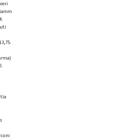
ieri
 Fiamm
4.
uti
13,75.
Parma)
0.
tia
as
rconi