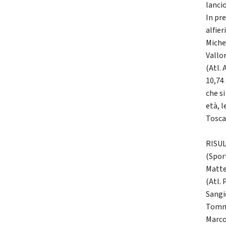
lanci
In pre
alfier
Miche
Vallor
(Atl. 
10,74 
che s
età, 
Tosca
RISUL
(Spor
Matte
(Atl.
Sangio
Tomma
Marcon