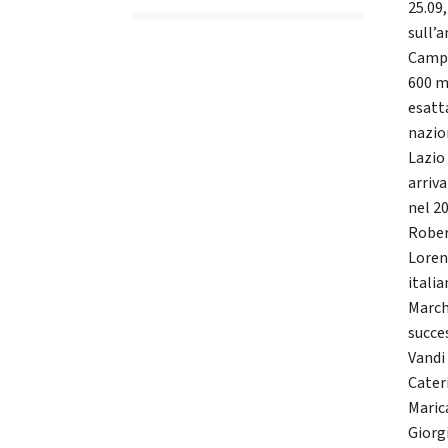
25.09,
sull’a
Campe
600 m
esatt
nazion
Lazio
arriva
nel 20
Rober
Lorenz
italia
Marche
succes
Vandi 
Cateri
Maric
Giorgi