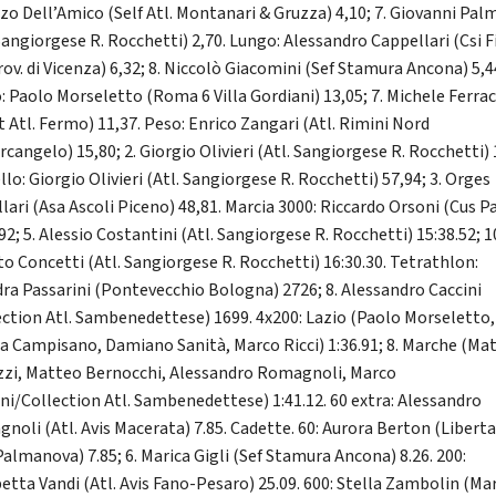
zo Dell’Amico (Self Atl. Montanari & Gruzza) 4,10; 7. Giovanni Palm
 Sangiorgese R. Rocchetti) 2,70. Lungo: Alessandro Cappellari (Csi
rov. di Vicenza) 6,32; 8. Niccolò Giacomini (Sef Stamura Ancona) 5,4
o: Paolo Morseletto (Roma 6 Villa Gordiani) 13,05; 7. Michele Ferrac
t Atl. Fermo) 11,37. Peso: Enrico Zangari (Atl. Rimini Nord
cangelo) 15,80; 2. Giorgio Olivieri (Atl. Sangiorgese R. Rocchetti) 
lo: Giorgio Olivieri (Atl. Sangiorgese R. Rocchetti) 57,94; 3. Orges
llari (Asa Ascoli Piceno) 48,81. Marcia 3000: Riccardo Orsoni (Cus 
92; 5. Alessio Costantini (Atl. Sangiorgese R. Rocchetti) 15:38.52; 1
to Concetti (Atl. Sangiorgese R. Rocchetti) 16:30.30. Tetrathlon:
ra Passarini (Pontevecchio Bologna) 2726; 8. Alessandro Caccini
ection Atl. Sambenedettese) 1699. 4x200: Lazio (Paolo Morseletto,
a Campisano, Damiano Sanità, Marco Ricci) 1:36.91; 8. Marche (Mat
zi, Matteo Bernocchi, Alessandro Romagnoli, Marco
ni/Collection Atl. Sambenedettese) 1:41.12. 60 extra: Alessandro
noli (Atl. Avis Macerata) 7.85. Cadette. 60: Aurora Berton (Libert
Palmanova) 7.85; 6. Marica Gigli (Sef Stamura Ancona) 8.26. 200:
betta Vandi (Atl. Avis Fano-Pesaro) 25.09. 600: Stella Zambolin (Ma