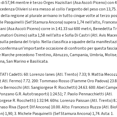
o di 57,94 mentre è terzo Orges Hazisllari (Asa Ascoli Piceno) con 4
cedenza Olivieri si era messo al collo l’argento del peso con 13,75.
i della regione al plurale arrivano in tutto cinque volte al terzo po
le Pasquinelli (Sef Stamura Ancona) supera 1,74 nell’alto, Frances
ani (Asa Ascoli Piceno) corre in 1:41.33 sui 600 metri, Benedetta Tri
Amatori Osimo) salta 1,58 nell’alto e Sofia Di Castri (Atl. Avis Mace
sulla pedana del triplo. Nella classifica a squadre della manifestaz
i conferma un’importante occasione di confronto per questa fascia
le Marche precedono Trentino, Abruzzo, Campania, Umbria, Molise
na, San Marino e Basilicata.
TATI Cadetti. 60: Lorenzo Ianes (Atl. Trento) 7.33; 9. Mattia Mecoz
t Atl. Fermo) 7.72. 200: Tommaso Rosso (Fiamme Oro Padova) 23.85
o Bernocchi (Atl. Sangiorgese R. Rocchetti) 24.63. 600: Abel Camp
 Ponzano G.R. Autotrasporti) 1:24.51; 7. Paolo Pennacchietti (Atl.
rgese R. Rocchetti) 1:32.94. 60hs: Lorenzo Paissan (Atl. Trento) 8.2
so Riva (Sport Dlf Ancona) 10.00. Alto: Francesco Ruzza (Atl. Bi
) 1,90; 3. Michele Pasquinelli (Sef Stamura Ancona) 1,74. Asta: 1.