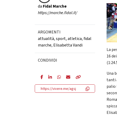
da
Fidal Marche
https://marche.fidal.it/
ARGOMENTI
attualità
,
sport
,
atletica
,
fidal
marche
,
Elisabetta Vandi
La pe
16 de
CONDIVIDI
(1:24.
Una b
tanti 
palio 
https://vivere.me/agsj
secon
Romag
spicc
Elisab