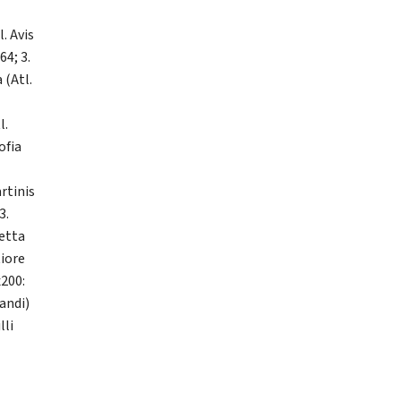
. Avis
4; 3.
 (Atl.
l.
ofia
artinis
3.
zetta
tiore
x200:
andi)
lli