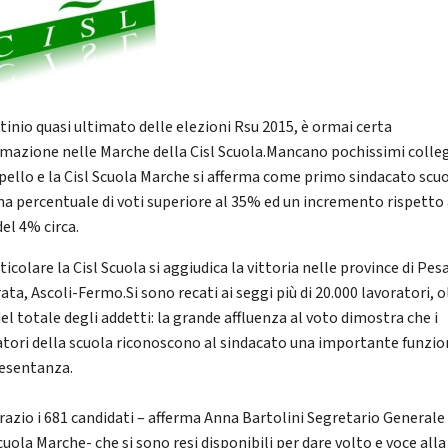
utinio quasi ultimato delle elezioni Rsu 2015, è ormai certa
ermazione nelle Marche della Cisl Scuola.Mancano pochissimi colle
ppello e la Cisl Scuola Marche si afferma come primo sindacato scuo
na percentuale di voti superiore al 35% ed un incremento rispetto 
el 4% circa.
ticolare la Cisl Scuola si aggiudica la vittoria nelle province di Pes
ta, Ascoli-Fermo.Si sono recati ai seggi più di 20.000 lavoratori, ol
el totale degli addetti: la grande affluenza al voto dimostra che i
atori della scuola riconoscono al sindacato una importante funzio
esentanza.
razio i 681 candidati – afferma Anna Bartolini Segretario Generale
cuola Marche- che si sono resi disponibili per dare volto e voce alla