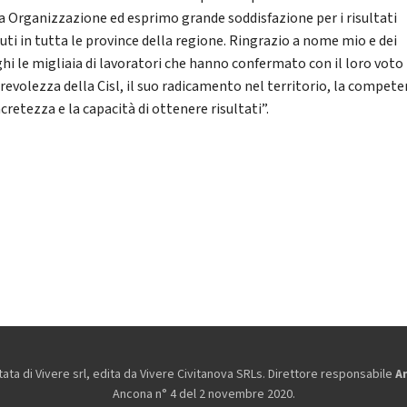
a Organizzazione ed esprimo grande soddisfazione per i risultati
uti in tutta le province della regione. Ringrazio a nome mio e dei
ghi le migliaia di lavoratori che hanno confermato con il loro voto
orevolezza della Cisl, il suo radicamento nel territorio, la compete
cretezza e la capacità di ottenere risultati”.
ta di Vivere srl, edita da
Vivere Civitanova SRLs. Direttore responsabile
A
Ancona n° 4 del 2 novembre 2020.