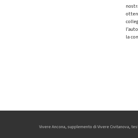
nostr
otten
colle
l’aut
la con
Vivere Ancona, supplemento di Vivere Civitanova, testa