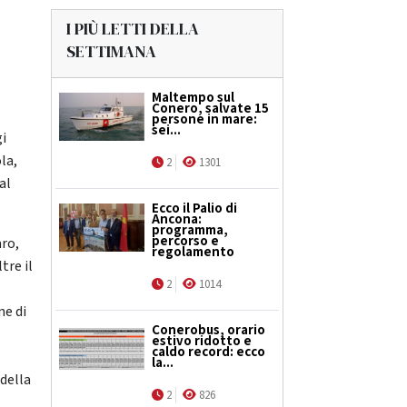
I PIÙ LETTI DELLA
SETTIMANA
Maltempo sul
Conero, salvate 15
persone in mare:
sei...
gi
la,
2
1301
al
Ecco il Palio di
Ancona:
programma,
percorso e
aro,
regolamento
tre il
2
1014
ne di
Conerobus, orario
estivo ridotto e
caldo record: ecco
la...
 della
2
826