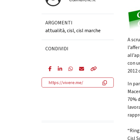
ARGOMENTI
attualità
,
cisl
,
cisl marche
A scr
l’aff
CONDIVIDI
all’a
con u
2012 d
https://vivere.me/
In par
Macera
70% d
lavor
rappr
“Ring
Cisl S