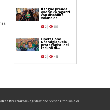
Il sogno prende
quota: 24 ragazzi
con disabilità
volano da...
nza,
2
653
Operazione
Nostalgia svela i
protagonisti del
raduno di...
2
441
ndrea Brecciaroli
.Registrazione presso il tribunale di