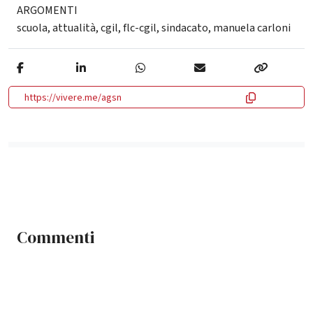
ARGOMENTI
scuola
,
attualità
,
cgil
,
flc-cgil
,
sindacato
,
manuela carloni
https://vivere.me/agsn
Commenti