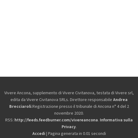
Vivere Ancona, supplemento di Vivere Civitanova, testata di Vivere srl,
edita da
Vivere Civitanova SRLs. Direttore responsabile
Andrea
Brecciaroli
.Registrazione presso il tribunale di Ancona n° 4 del 2
novembre 2020.
RSS:
http://feeds.feedburner.com/vivereancona
.
Informativa sulla
Privacy
.
Accedi
| Pagina generata in 0.01 secondi