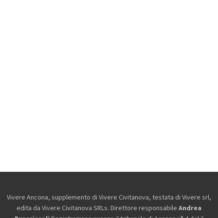
Vivere Ancona, supplemento di Vivere Civitanova, testata di Vivere srl,
edita da
Vivere Civitanova SRLs. Direttore responsabile
Andrea