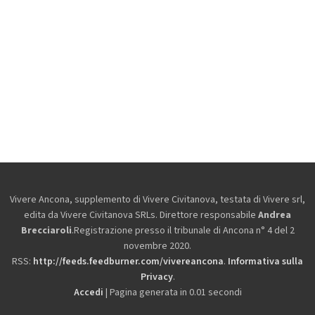
Vivere Ancona, supplemento di Vivere Civitanova, testata di Vivere srl,
edita da
Vivere Civitanova SRLs. Direttore responsabile
Andrea
Brecciaroli
.Registrazione presso il tribunale di Ancona n° 4 del 2
novembre 2020.
RSS:
http://feeds.feedburner.com/vivereancona
.
Informativa sulla
Privacy
.
Accedi
| Pagina generata in 0.01 secondi