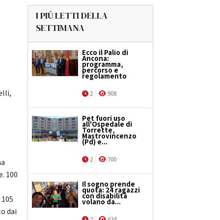
I PIÙ LETTI DELLA
SETTIMANA
Ecco il Palio di
Ancona:
programma,
percorso e
regolamento
lli,
2
908
Pet fuori uso
all'Ospedale di
Torrette,
Mastrovincenzo
(Pd) e...
2
700
na
e. 100
Il sogno prende
quota: 24 ragazzi
con disabilità
i 105
volano da...
to dai
2
634