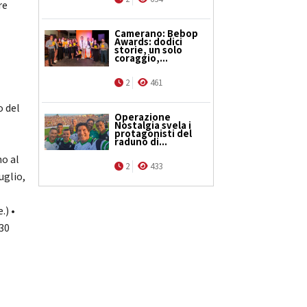
re
Camerano: Bebop
Awards: dodici
storie, un solo
coraggio,...
2
461
o del
Operazione
Nostalgia svela i
protagonisti del
raduno di...
no al
2
433
uglio,
.) •
.30