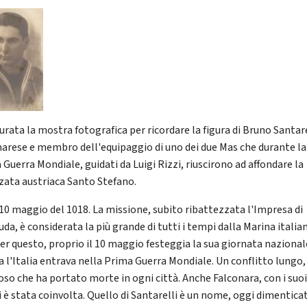
urata la mostra fotografica per ricordare la figura di Bruno Santare
narese e membro dell'equipaggio di uno dei due Mas che durante la
Guerra Mondiale, guidati da Luigi Rizzi, riuscirono ad affondare la
zata austriaca Santo Stefano.
l 10 maggio del 1018. La missione, subito ribattezzata l'Impresa di
da, è considerata la più grande di tutti i tempi dalla Marina italia
per questo, proprio il 10 maggio festeggia la sua giornata nazional
fa l'Italia entrava nella Prima Guerra Mondiale. Un conflitto lungo,
oso che ha portato morte in ogni città. Anche Falconara, con i suo
i è stata coinvolta. Quello di Santarelli è un nome, oggi dimentica