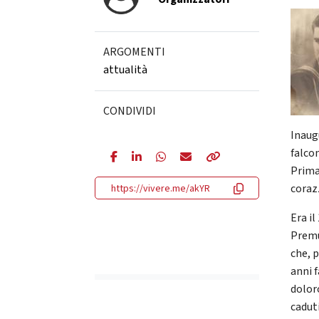
ARGOMENTI
attualità
CONDIVIDI
Inaug
falco
Prima 
coraz
https://vivere.me/akYR
Era i
Premu
che, 
anni 
dolor
cadut