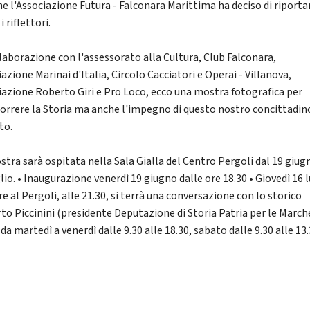
che l'Associazione Futura - Falconara Marittima ha deciso di riporta
i riflettori.
llaborazione con l'assessorato alla Cultura, Club Falconara,
azione Marinai d'Italia, Circolo Cacciatori e Operai - Villanova,
iazione Roberto Giri e Pro Loco, ecco una mostra fotografica per
correre la Storia ma anche l'impegno di questo nostro concittadin
to.
stra sarà ospitata nella Sala Gialla del Centro Pergoli dal 19 giug
lio. • Inaugurazione venerdì 19 giugno dalle ore 18.30 • Giovedì 16 l
 al Pergoli, alle 21.30, si terrà una conversazione con lo storico
to Piccinini (presidente Deputazione di Storia Patria per le Marche
 da martedì a venerdì dalle 9.30 alle 18.30, sabato dalle 9.30 alle 13