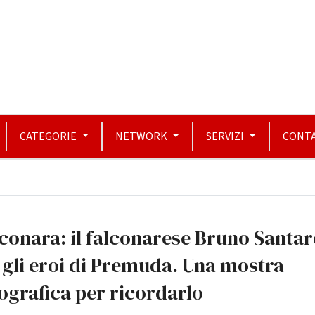
CATEGORIE
NETWORK
SERVIZI
CONTA
conara: il falconarese Bruno Santare
 gli eroi di Premuda. Una mostra
ografica per ricordarlo