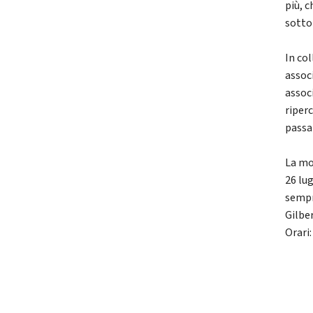
più, 
sotto 
In co
associ
assoc
riper
passa
La mo
26 lug
sempre
Gilber
Orari: