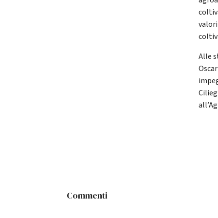
agroa
colti
valor
colti
Alle 
Oscar
impeg
Cilie
all’A
Commenti