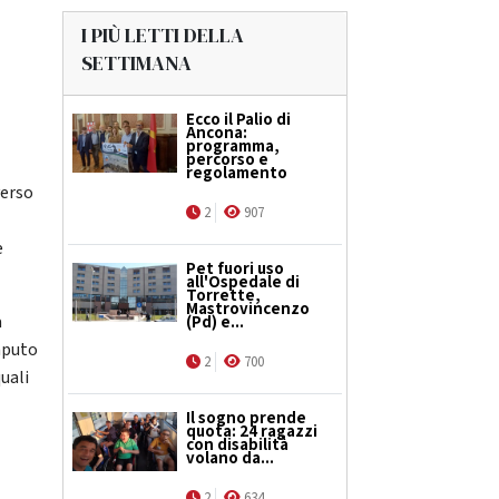
I PIÙ LETTI DELLA
SETTIMANA
Ecco il Palio di
Ancona:
programma,
percorso e
regolamento
verso
2
907
e
Pet fuori uso
all'Ospedale di
Torrette,
Mastrovincenzo
a
(Pd) e...
saputo
2
700
quali
Il sogno prende
quota: 24 ragazzi
con disabilità
volano da...
2
634