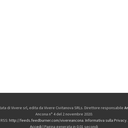
ta di Vivere srl, edita da
Vivere Civitanova SRLs. Direttore responsabile
A
Ancona n° 4 del 2 novembre 2020.
RSS:
http://feeds.feedburner.com/vivereancona
.
Informativa sulla Privacy
.
Accedi
| Pagina generata in 0.01 secondi