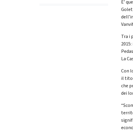
E’ que
Golet
dell’
Vanvi
Tra i
2015:
Pedas
La Ca
Con l
il tit
che p
dei lo
“Scom
terri
signi
econo