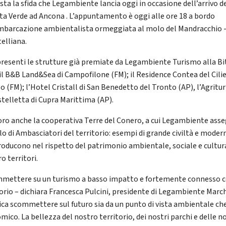
sta la sfida che Legambiente lancia oggi in occasione dell’arrivo d
ta Verde ad Ancona . L’appuntamento è oggi alle ore 18 a bordo
imbarcazione ambientalista ormeggiata al molo del Mandracchio 
telliana.
 presenti le strutture già premiate da Legambiente Turismo alla Bi
 il B&B Land&Sea di Campofilone (FM); il Residence Contea del Cilie
o (FM); l’Hotel Cristall di San Benedetto del Tronto (AP), l’Agritu
stelletta di Cupra Marittima (AP).
oro anche la cooperativa Terre del Conero, a cui Legambiente ass
olo di Ambasciatori del territorio: esempi di grande civiltà e moder
roducono nel rispetto del patrimonio ambientale, sociale e cultur
ro territori.
mettere su un turismo a basso impatto e fortemente connesso c
torio – dichiara Francesca Pulcini, presidente di Legambiente March
fica scommettere sul futuro sia da un punto di vista ambientale ch
mico. La bellezza del nostro territorio, dei nostri parchi e delle n