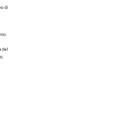
po di
mio
a del
a;