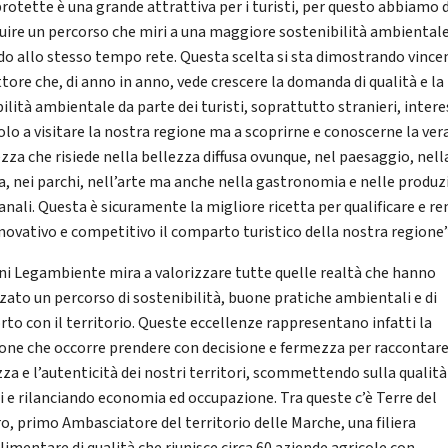
protette è una grande attrattiva per i turisti, per questo abbiamo 
guire un percorso che miri a una maggiore sostenibilità ambiental
do allo stesso tempo rete. Questa scelta si sta dimostrando vince
ttore che, di anno in anno, vede crescere la domanda di qualità e la
ilità ambientale da parte dei turisti, soprattutto stranieri, intere
olo a visitare la nostra regione ma a scoprirne e conoscerne la ver
ezza che risiede nella bellezza diffusa ovunque, nel paesaggio, nell
a, nei parchi, nell’arte ma anche nella gastronomia e nelle produz
anali. Questa è sicuramente la migliore ricetta per qualificare e r
nnovativo e competitivo il comparto turistico della nostra regione”
ni Legambiente mira a valorizzare tutte quelle realtà che hanno
zzato un percorso di sostenibilità, buone pratiche ambientali e di
rto con il territorio. Queste eccellenze rappresentano infatti la
ione che occorre prendere con decisione e fermezza per raccontare
za e l’autenticità dei nostri territori, scommettendo sulla qualità
zi e rilanciando economia ed occupazione. Tra queste c’è Terre del
o, primo Ambasciatore del territorio delle Marche, una filiera