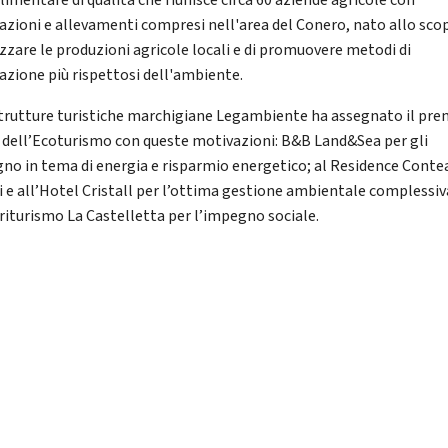
limentare di qualità che riunisce circa 60 aziende agricole con
vazioni e allevamenti compresi nell'area del Conero, nato allo sco
izzare le produzioni agricole locali e di promuovere metodi di
vazione più rispettosi dell'ambiente.
strutture turistiche marchigiane Legambiente ha assegnato il pre
 dell’Ecoturismo con queste motivazioni: B&B Land&Sea per gli
no in tema di energia e risparmio energetico; al Residence Conte
gi e all’Hotel Cristall per l’ottima gestione ambientale complessiv
griturismo La Castelletta per l’impegno sociale.