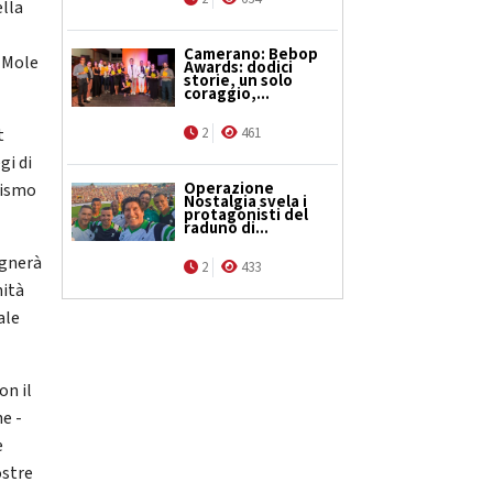
ella
Camerano: Bebop
-Mole
Awards: dodici
storie, un solo
coraggio,...
t
2
461
gi di
Operazione
rismo
Nostalgia svela i
protagonisti del
raduno di...
egnerà
2
433
nità
ale
on il
e -
e
ostre