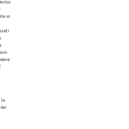
deciso
e
nte in
ssati
a
a
ioni
endere
.
 la
 dei