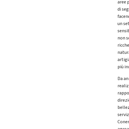
aree 
di se
facen
un se
sensib
non s
ricch
natur
artigi
più i
Da an
reali
rappo
direz
bellez
servi
Coner