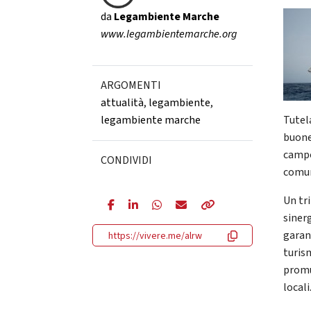
da
Legambiente Marche
www.legambientemarche.org
ARGOMENTI
attualità
,
legambiente
,
legambiente marche
Tutel
buone
campo
CONDIVIDI
comun
Un tr
sinerg
garant
https://vivere.me/alrw
turis
promu
locali