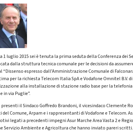
a 1 luglio 2015 sei è tenuta la prima seduta della Conferenza dei Se
cata dalla struttura tecnica comunale per le decisioni da assumere
al “Dissenso espresso dall’Amministrazione Comunale di Falconar
tima per la richiesta Telecom Italia SpA e Vodafone Omnitel B.V. di
izzazione alla installazione di stazione radio base per la telefonia
 in via Puglie”.
 presenti il Sindaco Goffredo Brandoni, il vicesindaco Clemente Ros
ci del Comune, Arpam e i rappresentanti di Vodafone e Telecom. As
otivi legati a precedenti impegni Asur Marche Area Vasta 2 e Regi
e Servizio Ambiente e Agricoltura che hanno inviato pareri scritti.