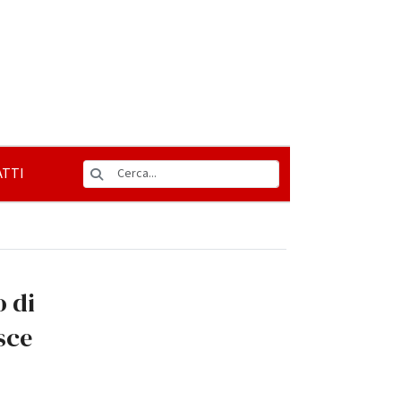
TTI
o di
sce