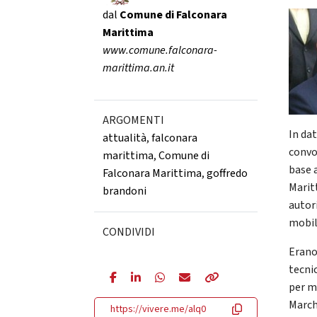
dal
Comune di Falconara
Marittima
www.comune.falconara-
marittima.an.it
ARGOMENTI
In dat
attualità
,
falconara
convo
marittima
,
Comune di
base 
Falconara Marittima
,
goffredo
Marit
brandoni
autor
mobile
CONDIVIDI
Erano
tecni
per m
March
https://vivere.me/alq0