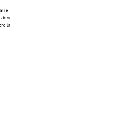
li e
azione
tro la