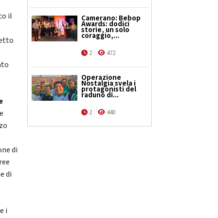
o il
Camerano: Bebop
Awards: dodici
storie, un solo
coraggio,...
getto
2
472
ato
Operazione
Nostalgia svela i
protagonisti del
raduno di...
e
e
2
440
zzo
one di
aree
e di
e i