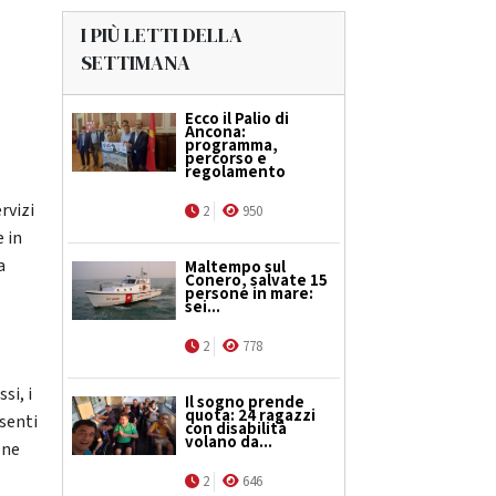
I PIÙ LETTI DELLA
SETTIMANA
Ecco il Palio di
Ancona:
programma,
percorso e
regolamento
rvizi
2
950
 in
a
Maltempo sul
Conero, salvate 15
persone in mare:
sei...
2
778
si, i
Il sogno prende
quota: 24 ragazzi
senti
con disabilità
volano da...
one
2
646