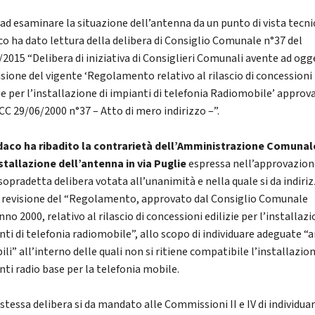
 ad esaminare la situazione dell’antenna da un punto di vista tecnic
co ha dato lettura della delibera di Consiglio Comunale n°37 del
/2015 “Delibera di iniziativa di Consiglieri Comunali avente ad og
visione del vigente ‘Regolamento relativo al rilascio di concessioni
zie per l’installazione di impianti di telefonia Radiomobile’ approv
CC 29/06/2000 n°37 – Atto di mero indirizzo –”.
ndaco ha ribadito la contrarietà dell’Amministrazione Comunal
nstallazione dell’antenna in via Puglie
espressa nell’approvazion
sopradetta delibera votata all’unanimità e nella quale si da indiri
a revisione del “Regolamento, approvato dal Consiglio Comunale
nno 2000, relativo al rilascio di concessioni edilizie per l’installazi
nti di telefonia radiomobile”, allo scopo di individuare adeguate “
ili” all’interno delle quali non si ritiene compatibile l’installazion
nti radio base per la telefonia mobile.
stessa delibera si da mandato alle Commissioni II e IV di individuar