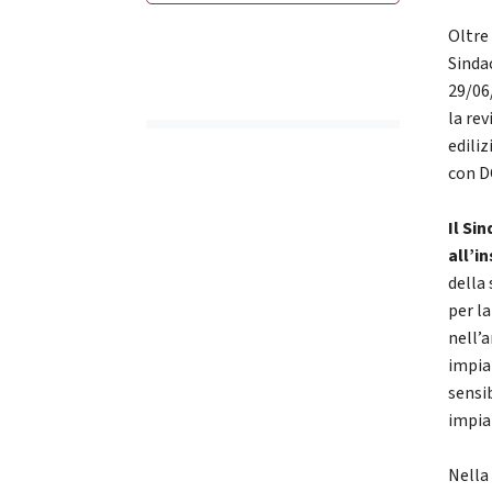
Oltre
Sinda
29/06
la re
edili
con D
Il Si
all’i
della 
per l
nell’a
impia
sensib
impia
Nella 