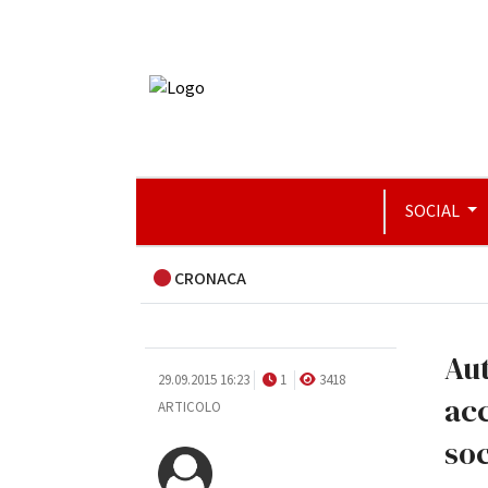
SOCIAL
CRONACA
Aut
29.09.2015 16:23
1
3418
acc
ARTICOLO
so