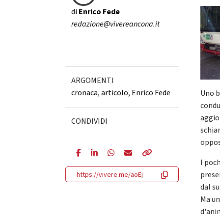
di
Enrico Fede
redazione@vivereancona.it
ARGOMENTI
cronaca
,
articolo
,
Enrico Fede
Uno bo
condu
aggio
CONDIVIDI
schia
oppos
I poch
prese
https://vivere.me/aoEj
dal su
Ma una
d'ani