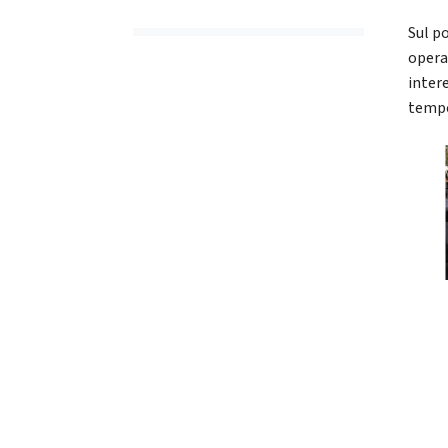
Sul po
operat
intere
tempo