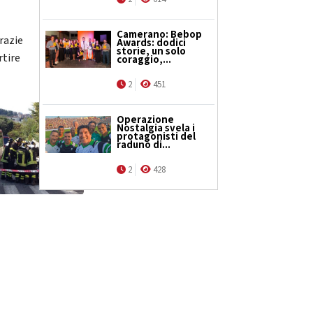
Camerano: Bebop
Grazie
Awards: dodici
storie, un solo
rtire
coraggio,...
2
451
Operazione
Nostalgia svela i
protagonisti del
raduno di...
2
428