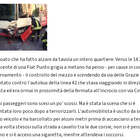
ato che ha fatto alzare da tavola un intero quartiere. Verso le 14.3
cente di una Fiat Punto grigia a metano ha perso - per cause in cor
rnamento - il controllo del mezzo e scendendo da via delle Grazie 
ntato contro l'autobus della linea 42 che stava viaggiando in direz
ta ed era ormai in prossimità della fermata all'incrocio con via Cin
i passeggeri sono scesi un po' scossi. Ma è stata la scena che si è
ntata loro poco dopo a terrorizzarli. L'automobilista è uscito da s
o veicolo e ha barcollato per alcuni metri prima di accasciarsi a ter
 volta stesosi sulla strada a cavallo tra le due corsie, non si è per
mo e si è acceso una sigaretta, mentre attendeva i soccorsi.