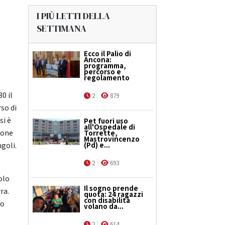
I PIÙ LETTI DELLA
SETTIMANA
Ecco il Palio di
Ancona:
programma,
percorso e
regolamento
0 il
2
879
so di
si è
Pet fuori uso
all'Ospedale di
ione
Torrette,
Mastrovincenzo
goli.
(Pd) e...
2
693
olo
Il sogno prende
ra.
quota: 24 ragazzi
con disabilità
so
volano da...
2
614