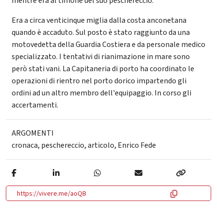
mentre era al timone del suo peschereccio.
Era a circa venticinque miglia dalla costa anconetana
quando è accaduto. Sul posto è stato raggiunto da una
motovedetta della Guardia Costiera e da personale medico
specializzato. I tentativi di rianimazione in mare sono
però stati vani. La Capitaneria di porto ha coordinato le
operazioni di rientro nel porto dorico impartendo gli
ordini ad un altro membro dell'equipaggio. In corso gli
accertamenti.
ARGOMENTI
cronaca
,
peschereccio
,
articolo
,
Enrico Fede
https://vivere.me/aoQB