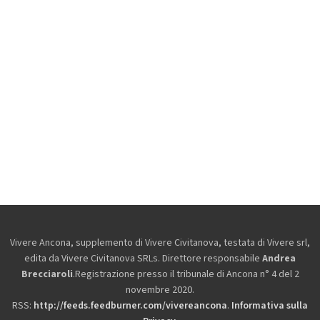
Vivere Ancona, supplemento di Vivere Civitanova, testata di Vivere srl,
edita da
Vivere Civitanova SRLs. Direttore responsabile
Andrea
Brecciaroli
.Registrazione presso il tribunale di Ancona n° 4 del 2
novembre 2020.
RSS:
http://feeds.feedburner.com/vivereancona
.
Informativa sulla