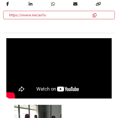
https://vivere.me/aoTu