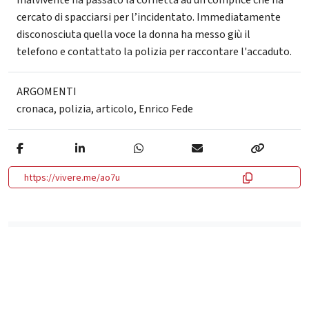
malvivente ha passato la cornetta ad un complice che ha
cercato di spacciarsi per l’incidentato. Immediatamente
disconosciuta quella voce la donna ha messo giù il
telefono e contattato la polizia per raccontare l'accaduto.
ARGOMENTI
cronaca
,
polizia
,
articolo
,
Enrico Fede
https://vivere.me/ao7u