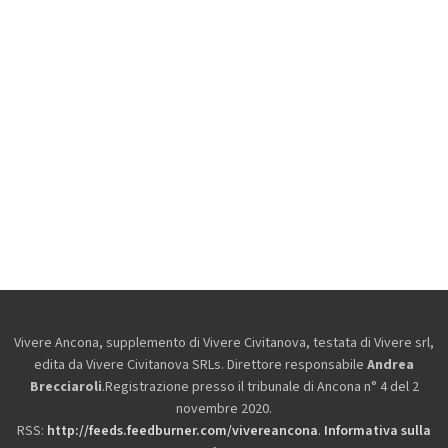
Vivere Ancona, supplemento di Vivere Civitanova, testata di Vivere srl,
edita da
Vivere Civitanova SRLs. Direttore responsabile
Andrea
Brecciaroli
.Registrazione presso il tribunale di Ancona n° 4 del 2
novembre 2020.
RSS:
http://feeds.feedburner.com/vivereancona
.
Informativa sulla